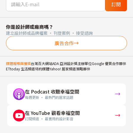
訂閱
你是設計師或廠商嗎？
建立設計師或品牌檔案 · 刊登案例 · 接受諮詢
廣告合作
媒體報導與獲獎
台灣百大網站
ADA 亞洲設計獎主辦單位
Google 優質合作夥伴
ETtoday 生活頻道特約媒體
Yahoo! 居家頻道策略夥伴
在 Podcast 收聽幸福空間
每週更新 · 最熱門的居家話題
在 YouTube 觀看幸福空間
訂閱頻道 · 最實用的設計影音