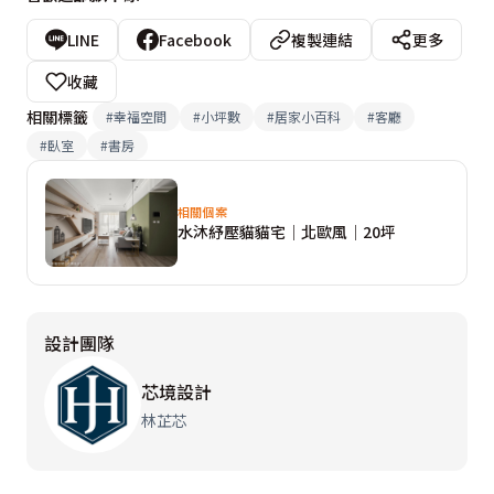
LINE
Facebook
複製連結
更多
收藏
相關標籤
#
幸福空間
#
小坪數
#
居家小百科
#
客廳
#
臥室
#
書房
相關個案
水沐紓壓貓貓宅│北歐風│20坪
設計團隊
芯境設計
林芷芯