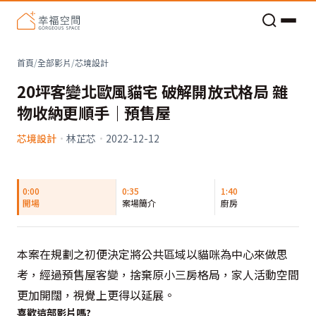
老屋預算分配與高 CP 值煥新術
首頁
/
全部影片
/
芯境設計
20坪客變北歐風貓宅 破解開放式格局 雜
物收納更順手｜預售屋
芯境設計
·
林芷芯
·
2022-12-12
0:00
0:35
1:40
開場
案場簡介
廚房
本案在規劃之初便決定將公共區域以貓咪為中心來做思
考，經過預售屋客變，捨棄原小三房格局，家人活動空間
更加開闊，視覺上更得以延展。
喜歡這部影片嗎?