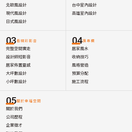
北歐風設計
台中室內設計
現代風設計
高雄室內設計
日式風設計
03
04
看精彩影音
讀專欄
完整空間實走
居家風水
設計師短影音
收納技巧
居家佈置靈感
風格營造
大坪數設計
預算分配
小坪數設計
施工流程
05
關於幸福空間
關於我們
公司歷程
企業徵才