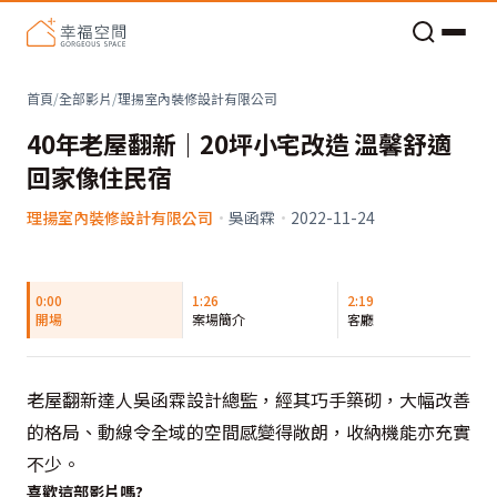
老屋預算分配與高 CP 值煥新術
首頁
/
全部影片
/
理揚室內裝修設計有限公司
40年老屋翻新｜20坪小宅改造 溫馨舒適
回家像住民宿
理揚室內裝修設計有限公司
·
吳函霖
·
2022-11-24
0:00
1:26
2:19
開場
案場簡介
客廳
老屋翻新達人吳函霖設計總監，經其巧手築砌，大幅改善
的格局、動線令全域的空間感變得敞朗，收納機能亦充實
不少。
喜歡這部影片嗎?