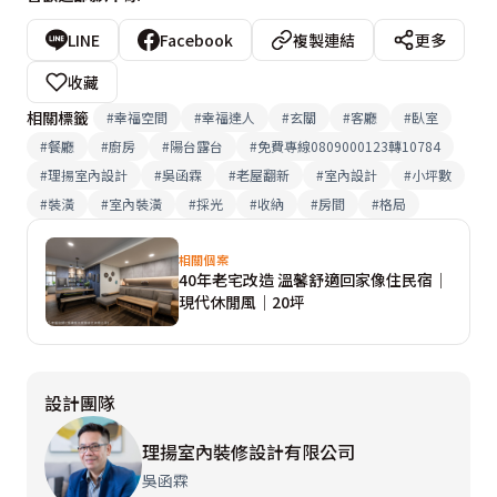
LINE
Facebook
複製連結
更多
收藏
相關標籤
#
幸福空間
#
幸福達人
#
玄關
#
客廳
#
臥室
#
餐廳
#
廚房
#
陽台露台
#
免費專線0809000123轉10784
#
理揚室內設計
#
吳函霖
#
老屋翻新
#
室內設計
#
小坪數
#
裝潢
#
室內裝潢
#
採光
#
收納
#
房間
#
格局
相關個案
40年老宅改造 溫馨舒適回家像住民宿│
現代休閒風│20坪
設計團隊
理揚室內裝修設計有限公司
吳函霖