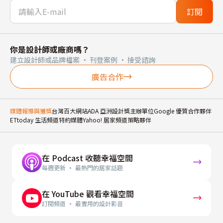
訂閱
你是設計師或廠商嗎？
建立設計師或品牌檔案 · 刊登案例 · 接受諮詢
廣告合作
媒體報導與獲獎
台灣百大網站
ADA 亞洲設計獎主辦單位
Google 優質合作夥伴
ETtoday 生活頻道特約媒體
Yahoo! 居家頻道策略夥伴
在 Podcast 收聽幸福空間
每週更新 · 最熱門的居家話題
在 YouTube 觀看幸福空間
訂閱頻道 · 最實用的設計影音