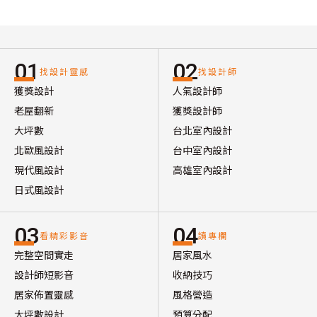
01
02
找設計靈感
找設計師
獲獎設計
人氣設計師
老屋翻新
獲獎設計師
大坪數
台北室內設計
北歐風設計
台中室內設計
現代風設計
高雄室內設計
日式風設計
03
04
看精彩影音
讀專欄
完整空間實走
居家風水
設計師短影音
收納技巧
居家佈置靈感
風格營造
大坪數設計
預算分配