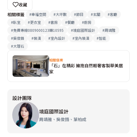
收藏
相關標籤
#
幸福空間
#
大坪數
#
節目
#
玄關
#
客廳
#
臥室
#
更衣室
#
書房
#
餐廳
#
廚房
#
免費專線0809000123轉10595
#
境庭國際設計
#
周靖雅
#
吳俊鋒
#
裝潢
#
室內設計
#
室內裝潢
#
智能
#
大理石
相關個案
「石」在精彩 擁抱自然輕奢客製華美居
家
設計團隊
境庭國際設計
周靖雅、吳俊鋒、葉柏成