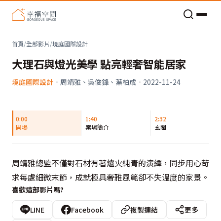
老屋預算分配與高 CP 值煥新術
首頁
/
全部影片
/
境庭國際設計
大理石與燈光美學 點亮輕奢智能居家
境庭國際設計
·
周靖雅、吳俊鋒、葉柏成
·
2022-11-24
0:00
1:40
2:32
開場
案場簡介
玄關
周靖雅總監不僅對石材有著爐火純青的演繹，同步用心苛
求每處細微末節，成就極具奢雅風範卻不失溫度的家景。
喜歡這部影片嗎?
LINE
Facebook
複製連結
更多