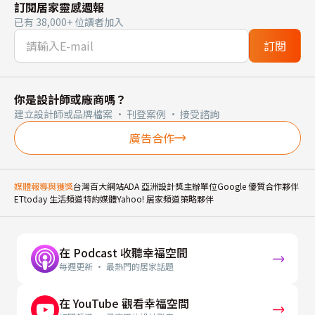
訂閱居家靈感週報
已有 38,000+ 位讀者加入
訂閱
你是設計師或廠商嗎？
建立設計師或品牌檔案 · 刊登案例 · 接受諮詢
廣告合作
媒體報導與獲獎
台灣百大網站
ADA 亞洲設計獎主辦單位
Google 優質合作夥伴
ETtoday 生活頻道特約媒體
Yahoo! 居家頻道策略夥伴
在 Podcast 收聽幸福空間
每週更新 · 最熱門的居家話題
在 YouTube 觀看幸福空間