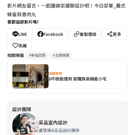
影片網友留言，一起邊做菜邊聊設計吧！今日菜單_義式
蜂蜜蒜香肉丸
喜歡這部影片嗎?
LINE
Facebook
複製連結
更多
收藏
相關標籤
#
幸福空間
#
主題精選
相關個案
8坪極致運用 首購族高機能小宅
設計團隊
采品室內設計
盧慧珊&采品設計團隊