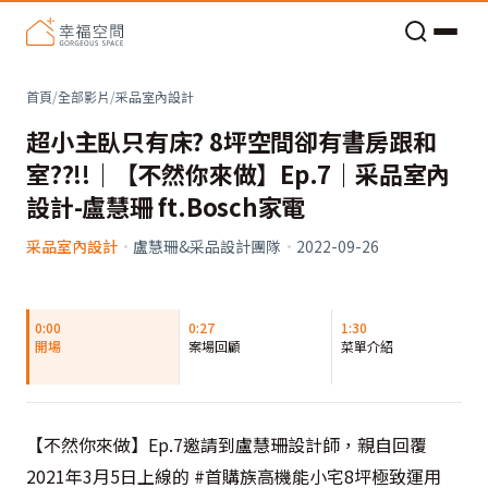
老屋預算分配與高 CP 值煥新術
首頁
/
全部影片
/
采品室內設計
超小主臥只有床? 8坪空間卻有書房跟和
室??!!｜【不然你來做】Ep.7｜采品室內
設計-盧慧珊 ft.Bosch家電
采品室內設計
·
盧慧珊&采品設計團隊
·
2022-09-26
0:00
0:27
1:30
開場
案場回顧
菜單介紹
【不然你來做】Ep.7邀請到盧慧珊設計師，親自回覆
2021年3月5日上線的 #首購族高機能小宅8坪極致運用