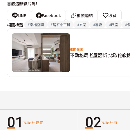
喜歡這部影片嗎?
LINE
Facebook
複製連結
收藏
相關標籤
#
幸福空間
#
居家小百科
#
玄關
#
客廳
#
臥室
#
相關個案
不動格局老屋翻新 北歐侘寂
01
02
找設計靈感
找設計師