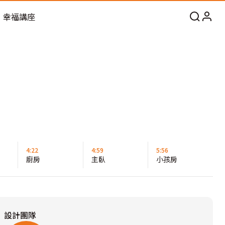
幸福講座
4:22
4:59
5:56
廚房
主臥
小孩房
設計團隊