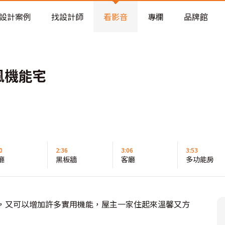
老屋預算分配與高 CP 值煥新術
設計案例
找設計師
看影音
專欄
品牌館
風機能宅
0
2:36
3:06
3:53
廳
黑板牆
客廳
多功能房
 ，又可以增加許多實用機能，屋主一家住起來溫馨又方