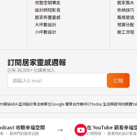
完整空間實走
居家風水
設計師短影音
收納技巧
居家佈置靈感
風格營造
大坪數設計
預算分配
小坪數設計
施工流程
訂閱居家靈感週報
已有 38,000+ 位讀者加入
訂閱
大網站
ADA 亞洲設計獎主辦單位
Google 優質合作夥伴
ETtoday 生活頻道特約媒體
Y
odcast 收聽幸福空間
在 YouTube 觀看幸福
新 · 最熱門的居家話題
訂閱頻道 · 最實用的設計影音