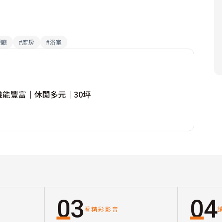
餐廳
#
廚房
#
浴室
機能豐富｜休閒多元｜30坪
03
04
看精彩影音