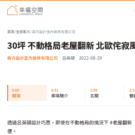
首頁
/
全部影片
/
森方設計室內裝修有限公司
30坪 不動格局老屋翻新 北歐侘寂
森方設計室內裝修有限公司
·
呂英碩
·
2022-08-29
0:00
0:31
1:00
2:1
開場
案場簡介
玄關
餐
透過呂英碩設計巧思，即使在不動格局的情況下 #老屋翻新
便。