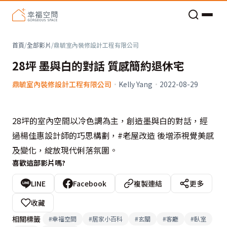
老屋預算分配與高 CP 值煥新術
首頁
/
全部影片
/
鼎毓室內裝修設計工程有限公司
28坪 墨與白的對話 質感簡約退休宅
鼎毓室內裝修設計工程有限公司
·
Kelly Yang
·
2022-08-29
28坪的室內空間以冷色調為主，創造墨與白的對話，經
過楊佳惠設計師的巧思構劃，#老屋改造 後增添視覺美感
及變化，綻放現代俐落氛圍。
喜歡這部影片嗎?
LINE
Facebook
複製連結
更多
收藏
相關標籤
#
幸福空間
#
居家小百科
#
玄關
#
客廳
#
臥室