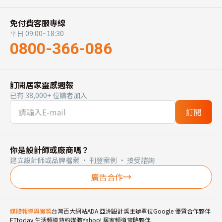
免付費客服專線
平日 09:00~18:30
0800-366-086
訂閱居家靈感週報
已有 38,000+ 位讀者加入
訂閱
你是設計師或廠商嗎？
建立設計師或品牌檔案 · 刊登案例 · 接受諮詢
廣告合作
媒體報導與獲獎
台灣百大網站
ADA 亞洲設計獎主辦單位
Google 優質合作夥伴
ETtoday 生活頻道特約媒體
Yahoo! 居家頻道策略夥伴