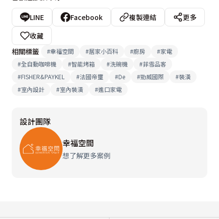
LINE
Facebook
複製連結
更多
收藏
相關標籤
#
幸福空間
#
居家小百科
#
廚房
#
家電
#
全自動咖啡機
#
智能烤箱
#
洗碗機
#
菲雪品客
#
FISHER&PAYKEL
#
法國帝璽
#
De
#
勁威國際
#
裝潢
#
室內設計
#
室內裝潢
#
進口家電
設計團隊
幸福空間
想了解更多案例