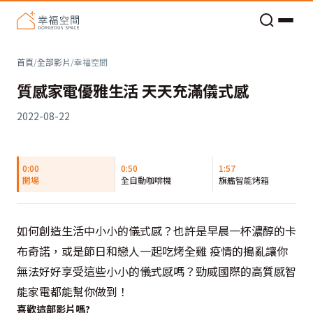
老屋預算分配與高 CP 值煥新術
首頁
/
全部影片
/
幸福空間
質感家電優雅生活 天天充滿儀式感
2022-08-22
0:00
0:50
1:57
開場
全自動咖啡機
旗艦智能烤箱
如何創造生活中小小的儀式感？也許是早晨一杯濃醇的卡
布奇諾，或是節日和戀人一起吃烤全雞 疫情的搗亂讓你
無法好好享受這些小小的儀式感嗎？勁威國際的高質感智
能家電都能幫你做到！
喜歡這部影片嗎?