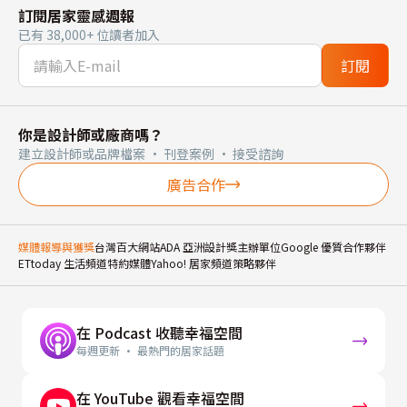
訂閱居家靈感週報
已有 38,000+ 位讀者加入
訂閱
你是設計師或廠商嗎？
建立設計師或品牌檔案 · 刊登案例 · 接受諮詢
廣告合作
媒體報導與獲獎
台灣百大網站
ADA 亞洲設計獎主辦單位
Google 優質合作夥伴
ETtoday 生活頻道特約媒體
Yahoo! 居家頻道策略夥伴
在 Podcast 收聽幸福空間
每週更新 · 最熱門的居家話題
在 YouTube 觀看幸福空間