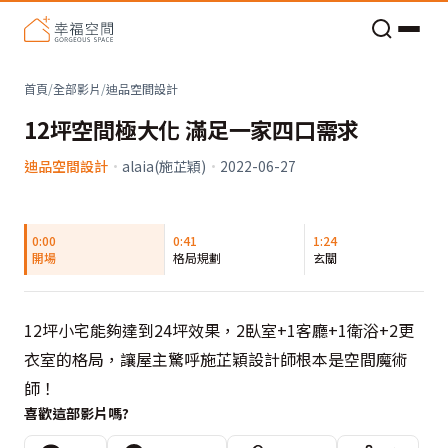
老屋預算分配與高 CP 值煥新術
首頁
/
全部影片
/
迪品空間設計
12坪空間極大化 滿足一家四口需求
迪品空間設計
·
alaia(施芷穎)
·
2022-06-27
0:00
0:41
1:24
開場
格局規劃
玄關
12坪小宅能夠達到24坪效果，2臥室+1客廳+1衛浴+2更
衣室的格局，讓屋主驚呼施芷穎設計師根本是空間魔術
師！
喜歡這部影片嗎?