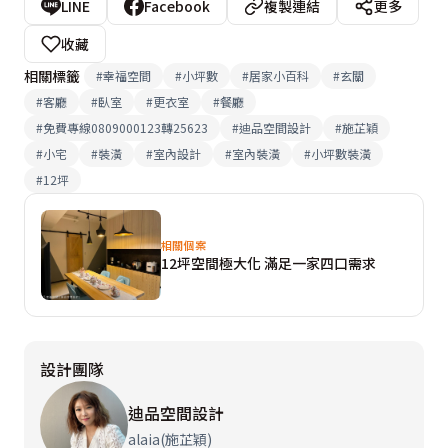
LINE
Facebook
複製連結
更多
收藏
相關標籤
#
幸福空間
#
小坪數
#
居家小百科
#
玄關
#
客廳
#
臥室
#
更衣室
#
餐廳
#
免費專線0809000123轉25623
#
迪品空間設計
#
施芷穎
#
小宅
#
裝潢
#
室內設計
#
室內裝潢
#
小坪數裝潢
#
12坪
相關個案
12坪空間極大化 滿足一家四口需求
設計團隊
迪品空間設計
alaia(施芷穎)