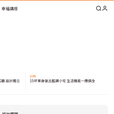
幸福講座
2:06
廳 設計獨立
15坪單身復古藍調小宅 生活機能一應俱全