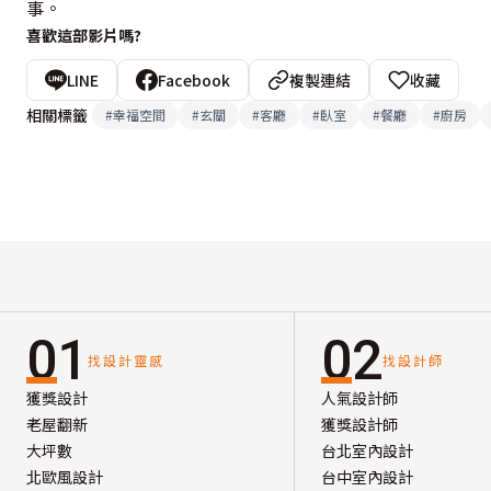
事。
喜歡這部影片嗎?
LINE
Facebook
複製連結
收藏
相關標籤
#
幸福空間
#
玄關
#
客廳
#
臥室
#
餐廳
#
廚房
01
02
找設計靈感
找設計師
獲獎設計
人氣設計師
老屋翻新
獲獎設計師
大坪數
台北室內設計
北歐風設計
台中室內設計