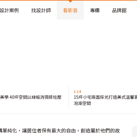
老屋預算分配與高 CP 值煥新術
設計案例
找設計師
看影音
專欄
品牌館
1:14
美學 40坪空間以線板消弭樑柱壓
15坪小宅兩面採光打造美式溫馨客
泡澡空間
構單純化，讓居住者保有最大的自由，創造屬於他們的故