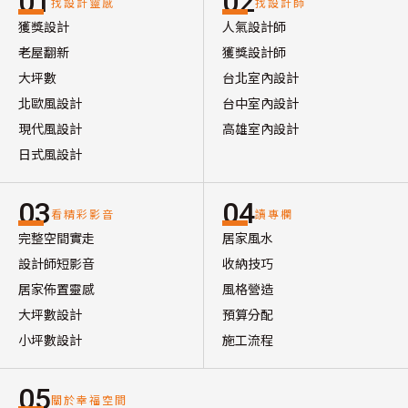
01
02
找設計靈感
找設計師
獲獎設計
人氣設計師
老屋翻新
獲獎設計師
大坪數
台北室內設計
北歐風設計
台中室內設計
現代風設計
高雄室內設計
日式風設計
03
04
看精彩影音
讀專欄
完整空間實走
居家風水
設計師短影音
收納技巧
居家佈置靈感
風格營造
大坪數設計
預算分配
小坪數設計
施工流程
05
關於幸福空間