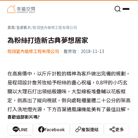
老屋預算分配與高 CP 值煥新術
首頁
/
全部影片
/
程翊室內裝修工程有限公司
為粉絲打造新古典夢想居家
程翊室內裝修工程有限公司
·
詹芳玫
·
2018-11-13
在高房價中，以斤斤計較的精神為客戶做出完備的規劃，
是程翊設計詹芳玫給予粉絲的盡心祝福，0.8坪的小巧玄
關以大理石打出領結般趣味，大型線板堆疊輔以花板框
定，挑高出了縱向視感，側向處鞋櫃量體二十公分的架高
打入洗地燈光源，下方百葉通風讓機能美有了最佳註解。
喜歡這部影片嗎?
LINE
Facebook
複製連結
更多