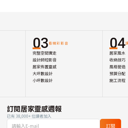
03
04
看精彩影音
完整空間實走
居家風水
設計師短影音
收納技巧
居家佈置靈感
風格營造
大坪數設計
預算分配
小坪數設計
施工流程
訂閱居家靈感週報
已有 38,000+ 位讀者加入
訂閱