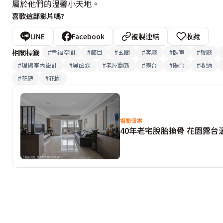
屬於他們的溫馨小天地。
脫胎
換骨
喜歡這部影片嗎?
LINE
Facebook
複製連結
收藏
相關標籤
#
幸福空間
#
節目
#
玄關
#
客廳
#
臥室
#
餐廳
#
理揚室內設計
#
吳函霖
#
老屋翻新
#
露台
#
陽台
#
收納
#
花磚
#
花園
相關個案
40年老宅脫胎換骨 花園露台