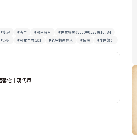
#
廚房
#
浴室
#
陽台露台
#
免費專線0809000123轉10784
#
改造
#
台北室內設計
#
老屋翻新達人
#
裝潢
#
室內設計
溫馨宅│現代風