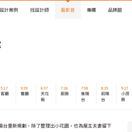
老屋預算分配與高 CP 值煥新術
設計案例
找設計師
看影音
專欄
品牌館
宅
5:17
5:59
6:37
7:26
7:58
8:25
9:27
客廳
餐廳
天花
廚房
後陽
前陽
小孩
板
台
台
房
後陽台重新規劃，除了整理出小花園，也為屋主夫妻留下