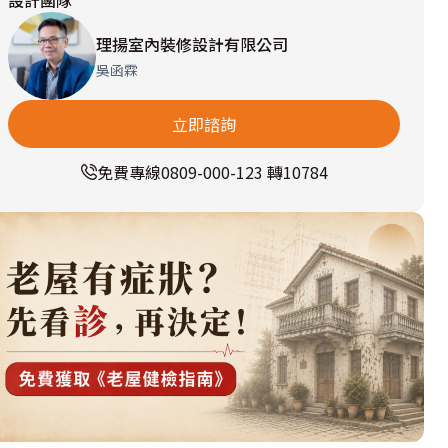
設計團隊
起考
內免
驗
費到
理揚室內裝修設計有限公司
府售
後服
吳函霖
務
立即諮詢
免費專線
0809-000-123 轉10784