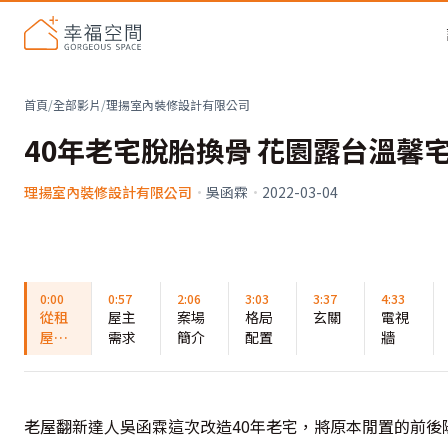
首頁
/
全部影片
/
理揚室內裝修設計有限公司
40年老宅脫胎換骨 花園露台溫馨
理揚室內裝修設計有限公司
·
吳函霖
·
2022-03-04
0:00
0:57
2:06
3:03
3:37
4:33
從租
屋主
案場
格局
玄關
電視
屋到
需求
簡介
配置
牆
擁有
自己
的家
40年
老屋翻新達人吳函霖這次改造40年老宅，將原本閒置的前
老宅