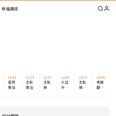
幸福講座
10:33
11:14
11:37
12:42
13:17
14:34
客用
主臥
主臥
入住
主臥
老屋
衛浴
衛浴
房
半年
陽台
翻新
非常
夫妻
預算
滿意
的獨
怎麼
好的
立小
抓
設計
天地
經得
一年