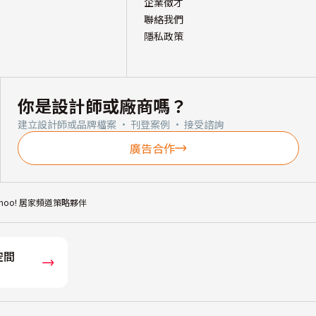
企業徵才
聯絡我們
隱私政策
你是設計師或廠商嗎？
建立設計師或品牌檔案 · 刊登案例 · 接受諮詢
廣告合作
ahoo! 居家頻道策略夥伴
空間