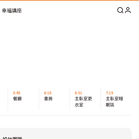
幸福講座
5:45
6:10
6:31
7:19
餐廳
書房
主臥室更
主臥室睡
衣室
眠區