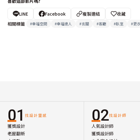
喜歡這部影片嗎?
LINE
Facebook
複製連結
收藏
相關標籤
#
幸福空間
#
幸福達人
#
玄關
#
客廳
#
臥室
#
更
01
02
找設計靈感
找設計師
獲獎設計
人氣設計師
老屋翻新
獲獎設計師