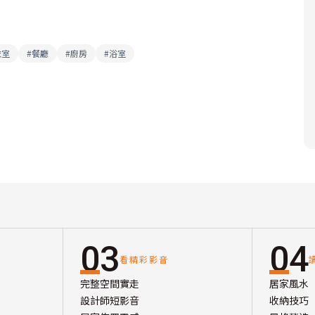
衣室
#
餐廳
#
廚房
#
浴室
03
04
看精彩影音
完整空間實走
居家風水
設計師短影音
收納技巧