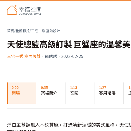
首頁
/
全部影片
/
三宅一秀 室內設計
天使總監高級訂製 巨蟹座的溫馨
三宅一秀 室內設計
·
郁琇琇
·
2022-02-25
0:00
0:35
1:13
1:27
1
開場
案場簡介
玄關
客用衛浴
淨白主基調融入木紋質感，打造清新溫暖的美式風格，天使