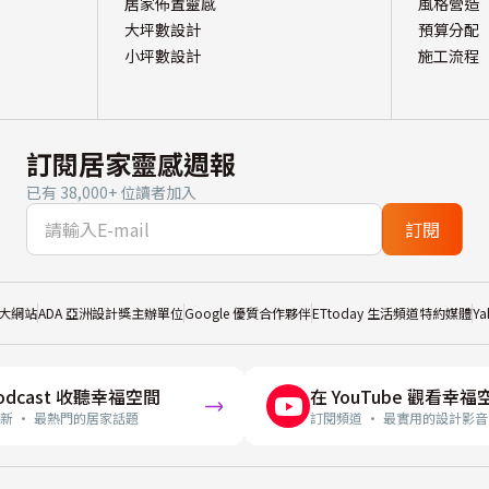
居家佈置靈感
風格營造
大坪數設計
預算分配
小坪數設計
施工流程
訂閱居家靈感週報
已有 38,000+ 位讀者加入
訂閱
大網站
ADA 亞洲設計獎主辦單位
Google 優質合作夥伴
ETtoday 生活頻道特約媒體
Y
odcast 收聽幸福空間
在 YouTube 觀看幸福
新 · 最熱門的居家話題
訂閱頻道 · 最實用的設計影音