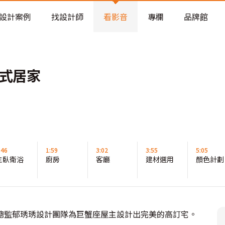
老屋預算分配與高 CP 值煥新術
設計案例
找設計師
看影音
專欄
品牌館
美式居家
:46
1:59
3:02
3:55
5:05
主臥衛浴
廚房
客廳
建材選用
顏色計劃
總監郁琇琇設計團隊為巨蟹座屋主設計出完美的高訂宅。