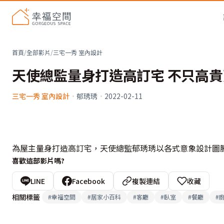
首頁
/
全部影片
/
三宅一秀 室內設計
天使總監量身打造高訂宅 不只高
三宅一秀 室內設計
·
郁琇琇
·
2022-02-11
為屋主量身打造高訂宅，天使總監郁琇琇以各式意象設計圖
喜歡這部影片嗎?
LINE
Facebook
複製連結
收藏
相關標籤
#
幸福空間
#
居家小百科
#
客廳
#
臥室
#
餐廳
#