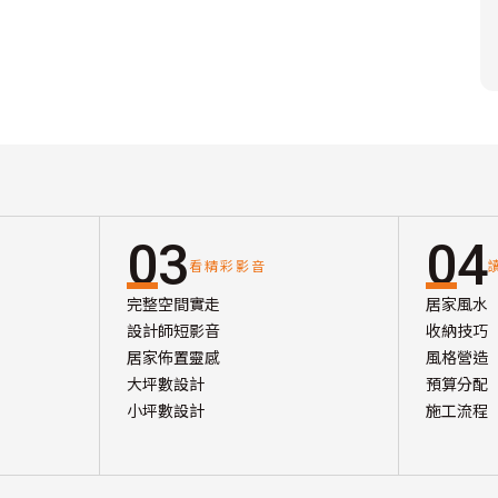
03
04
看精彩影音
完整空間實走
居家風水
設計師短影音
收納技巧
居家佈置靈感
風格營造
大坪數設計
預算分配
小坪數設計
施工流程