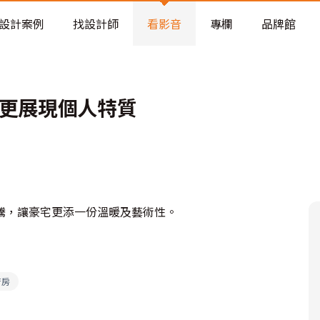
老屋預算分配與高 CP 值煥新術
設計案例
找設計師
看影音
專欄
品牌館
貴更展現個人特質
騰，讓豪宅更添一份溫暖及藝術性。
廚房