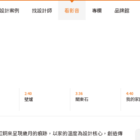
老屋預算分配與高 CP 值煥新術
設計案例
找設計師
看影音
專欄
品牌館
2:40
3:36
4:40
壁爐
關東石
我的家
紅銅來呈現歲月的痕跡，以家的溫度為設計核心，創造傳