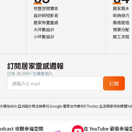
完整空間實走
居家風水
設計師短影音
收納技巧
居家佈置靈感
風格營造
大坪數設計
預算分配
小坪數設計
施工流程
訂閱居家靈感週報
已有 38,000+ 位讀者加入
訂閱
大網站
ADA 亞洲設計獎主辦單位
Google 優質合作夥伴
ETtoday 生活頻道特約媒體
Y
odcast 收聽幸福空間
在 YouTube 觀看幸福