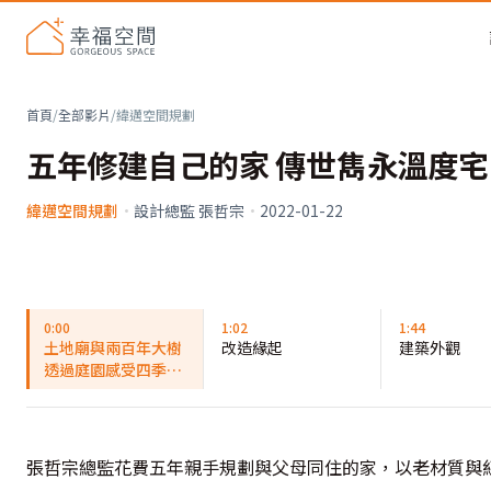
首頁
/
全部影片
/
緯邁空間規劃
五年修建自己的家 傳世雋永溫度宅
緯邁空間規劃
·
設計總監 張哲宗
·
2022-01-22
0:00
1:02
1:44
土地廟與兩百年大樹
改造緣起
建築外觀
透過庭園感受四季更
迭
張哲宗總監花費五年親手規劃與父母同住的家，以老材質與