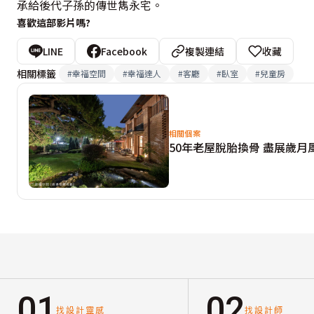
承給後代子孫的傳世雋永宅。
喜歡這部影片嗎?
LINE
Facebook
複製連結
收藏
相關標籤
#
幸福空間
#
幸福達人
#
客廳
#
臥室
#
兒童房
相關個案
50年老屋脫胎換骨 盡展歲月
01
02
找設計靈感
找設計師