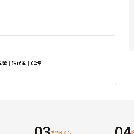
風華｜現代風｜60坪
03
04
看精彩影音