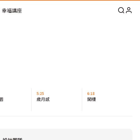
幸福講座
5:25
6:18
園
歲月感
閣樓