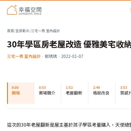
首頁
/
全部影片
/
三宅一秀 室內設計
30年學區房老屋改造 優雅美宅收
三宅一秀 室內設計
·
郁琇琇
·
2022-01-07
0:00
0:53
1:52
2:49
3:53
開場
案場簡介
老屋翻新
格局改良
質感
這次的30年老屋翻新是屋主基於孩子學區考量購入，天使