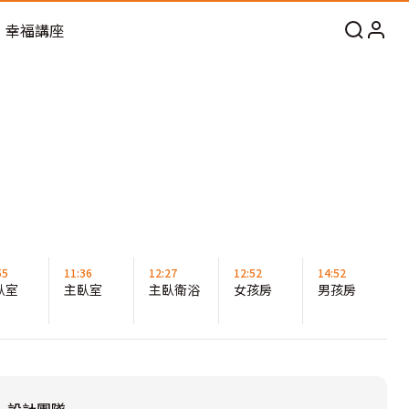
幸福講座
55
11:36
12:27
12:52
14:52
臥室
主臥室
主臥衛浴
女孩房
男孩房