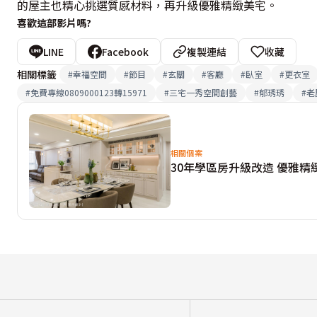
的屋主也精心挑選質感材料，再升級優雅精緻美宅。
喜歡這部影片嗎?
LINE
Facebook
複製連結
收藏
相關標籤
#
幸福空間
#
節目
#
玄關
#
客廳
#
臥室
#
更衣室
#
免費專線0809000123轉15971
#
三宅一秀空間創藝
#
郁琇琇
#
老
相關個案
30年學區房升級改造 優雅精