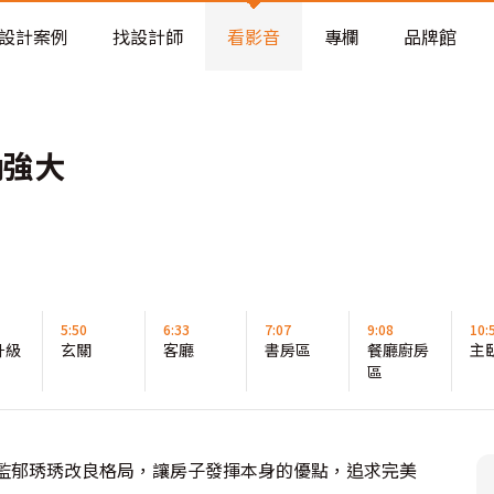
老屋預算分配與高 CP 值煥新術
設計案例
找設計師
看影音
專欄
品牌館
納強大
5:50
6:33
7:07
9:08
10:
升級
玄關
客廳
書房區
餐廳廚房
主
區
總監郁琇琇改良格局，讓房子發揮本身的優點，追求完美