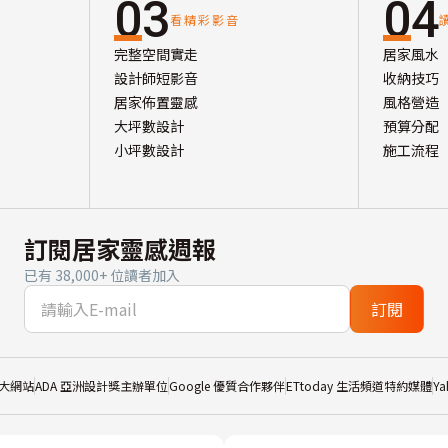
03
04
看精彩影音
完整空間實走
居家風水
設計師短影音
收納技巧
居家佈置靈感
風格營造
大坪數設計
預算分配
小坪數設計
施工流程
訂閱居家靈感週報
已有 38,000+ 位讀者加入
訂閱
大網站
ADA 亞洲設計獎主辦單位
Google 優質合作夥伴
ETtoday 生活頻道特約媒體
Y