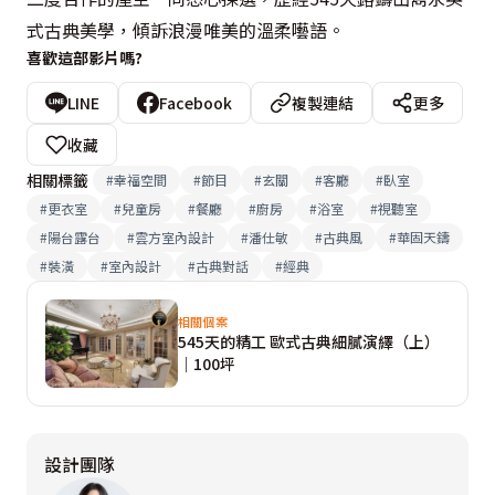
式古典美學，傾訴浪漫唯美的溫柔囈語。
喜歡這部影片嗎?
LINE
Facebook
複製連結
更多
收藏
相關標籤
#
幸福空間
#
節目
#
玄關
#
客廳
#
臥室
#
更衣室
#
兒童房
#
餐廳
#
廚房
#
浴室
#
視聽室
#
陽台露台
#
雲方室內設計
#
潘仕敏
#
古典風
#
華固天鑄
#
裝潢
#
室內設計
#
古典對話
#
經典
相關個案
545天的精工 歐式古典細膩演繹（上）
｜100坪
設計團隊