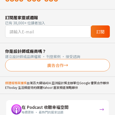
訂閱居家靈感週報
已有 38,000+ 位讀者加入
訂閱
你是設計師或廠商嗎？
建立設計師或品牌檔案 · 刊登案例 · 接受諮詢
廣告合作
媒體報導與獲獎
台灣百大網站
ADA 亞洲設計獎主辦單位
Google 優質合作夥伴
ETtoday 生活頻道特約媒體
Yahoo! 居家頻道策略夥伴
在 Podcast 收聽幸福空間
每週更新 · 最熱門的居家話題