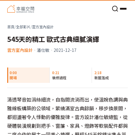
老屋預算分配與高 CP 值煥新術
首頁
/
全部影片
/
雲方室內設計
545天的精工 歐式古典細膩演繹
雲方室內設計
·
潘仕敏
·
2021-12-17
0:00
0:21
2:18
開場
裝修過程
新居落成
清透琴音如涓絲細流，自指間流淌而出，使溫婉色調與典
雅線板構築的公領域，縈繞滿室古典餘韻，移步換景間，
都迴盪著令人悸動的優雅旋律。雲方設計潘仕敏總監，從
硬體裝潢規劃到把手、窗簾、家具、燈飾等軟裝配件都與
二度合作的屋主一同悉心揀選，歷經545天鎔鑄出雋永英