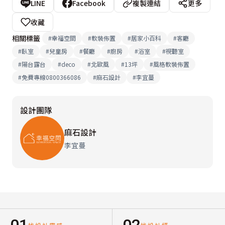
LINE
Facebook
複製連結
更多
收藏
相關標籤
#
幸福空間
#
軟裝佈置
#
居家小百科
#
客廳
#
臥室
#
兒童房
#
餐廳
#
廚房
#
浴室
#
視聽室
#
陽台露台
#
deco
#
北歐風
#
13坪
#
風格軟裝佈置
#
免費專線0800366086
#
麻石設計
#
李宜蔓
設計團隊
麻石設計
李宜蔓