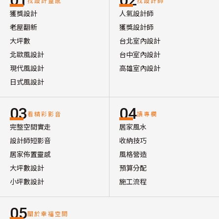
01
02
找設計靈感
找設計師
獲獎設計
人氣設計師
老屋翻新
獲獎設計師
大坪數
台北室內設計
北歐風設計
台中室內設計
現代風設計
高雄室內設計
日式風設計
03
04
看精彩影音
讀專欄
完整空間實走
居家風水
設計師短影音
收納技巧
居家佈置靈感
風格營造
大坪數設計
預算分配
小坪數設計
施工流程
05
關於幸福空間