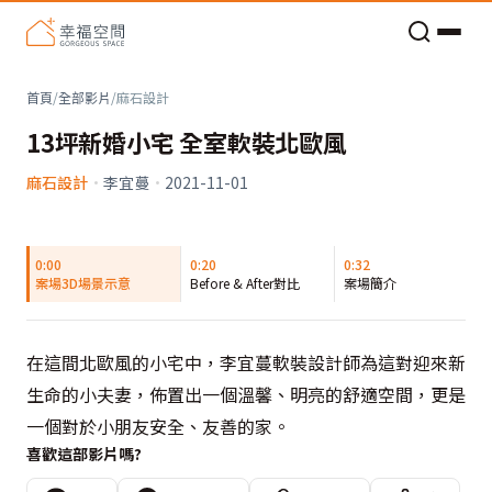
老屋預算分配與高 CP 值煥新術
首頁
/
全部影片
/
麻石設計
13坪新婚小宅 全室軟裝北歐風
麻石設計
·
李宜蔓
·
2021-11-01
0:00
0:20
0:32
案場3D場景示意
Before & After對比
案場簡介
在這間北歐風的小宅中，李宜蔓軟裝設計師為這對迎來新
生命的小夫妻，佈置出一個溫馨、明亮的舒適空間，更是
一個對於小朋友安全、友善的家。
喜歡這部影片嗎?