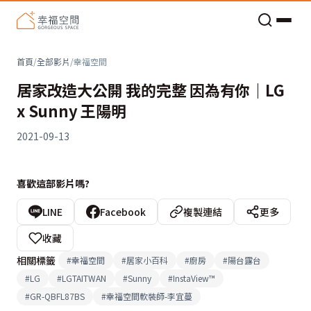
老屋預算分配與高 CP 值煥新術
首頁
/
全部影片
/
幸福空間
居家改造大公開 我的完整 因為有你｜LG
x Sunny 王陽明
2021-09-13
喜歡這部影片嗎?
LINE
Facebook
複製連結
更多
收藏
相關標籤
#
幸福空間
#
居家小百科
#
廚房
#
陽台露台
#
LG
#
LGTAITWAN
#
Sunny
#
InstaView™
#
GR-QBFL87BS
#
幸福空間軟裝師-李宜蔓