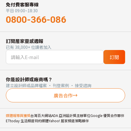
免付費客服專線
平日 09:00~18:30
0800-366-086
訂閱居家靈感週報
已有 38,000+ 位讀者加入
訂閱
你是設計師或廠商嗎？
建立設計師或品牌檔案 · 刊登案例 · 接受諮詢
廣告合作
媒體報導與獲獎
台灣百大網站
ADA 亞洲設計獎主辦單位
Google 優質合作夥伴
ETtoday 生活頻道特約媒體
Yahoo! 居家頻道策略夥伴