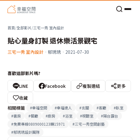
老屋預算分配與高 CP 值煥新術
首頁
/
全部影片
/
三宅一秀 室內設計
貼心量身訂製 退休樂活景觀宅
三宅一秀 室內設計
·
郁琇琇
·
2021-07-30
喜歡這部影片嗎?
LINE
Facebook
複製連結
更多
收藏
相關標籤
#
幸福空間
#
幸福達人
#
玄關
#
客廳
#
臥室
#
書房
#
餐廳
#
廚房
#
浴室
#
視聽室
#
陽台露台
#
免費專線0809000123轉15971
#
三宅一秀空間創藝
#
郁琇琇設計團隊