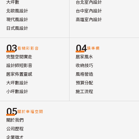
大坪數
台北室內設計
北歐風設計
台中室內設計
現代風設計
高雄室內設計
日式風設計
03
04
看精彩影音
讀專欄
完整空間實走
居家風水
設計師短影音
收納技巧
居家佈置靈感
風格營造
大坪數設計
預算分配
小坪數設計
施工流程
05
關於幸福空間
關於我們
公司歷程
企業徵才