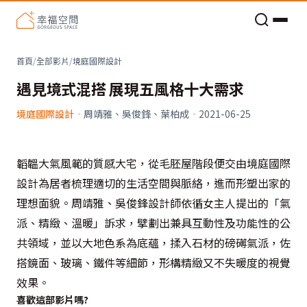
老屋預算分配與高 CP 值煥新術
首頁
/
全部影片
/
境庭國際設計
遇見境式混搭 展現五風格十大需求
境庭國際設計
·
周靖雅、吳俊鋒、葉柏成
·
2021-06-25
韜韞大氣風範的質感大宅，從毛胚屋階段便交由境庭國際
設計為居者梳理適切的生活空間與脈絡，進而形塑出家的
理想面貌。周靖雅、吳俊鋒設計師依循女主人提出的「氣
派、精緻、溫暖」訴求，擘劃出兼具互動性及功能性的公
共領域，並以大地色系為底蘊，揉入石材的磅礡氣派，佐
搭鏡面、玻璃、鐵件等細節，形構精緻又不失暖度的視覺
效果。
喜歡這部影片嗎?