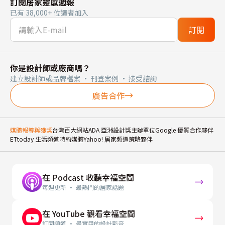
訂閱居家靈感週報
已有 38,000+ 位讀者加入
訂閱
你是設計師或廠商嗎？
建立設計師或品牌檔案 · 刊登案例 · 接受諮詢
廣告合作
媒體報導與獲獎
台灣百大網站
ADA 亞洲設計獎主辦單位
Google 優質合作夥伴
ETtoday 生活頻道特約媒體
Yahoo! 居家頻道策略夥伴
在 Podcast 收聽幸福空間
每週更新 · 最熱門的居家話題
在 YouTube 觀看幸福空間
訂閱頻道 · 最實用的設計影音