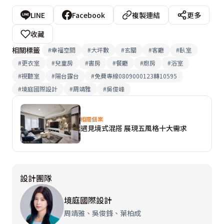
LINE
Facebook
複製連結
更多
收藏
相關標籤
#
幸福空間
#
大坪數
#
玄關
#
客廳
#
臥室
#
更衣室
#
兒童房
#
書房
#
餐廳
#
廚房
#
浴室
#
視聽室
#
陽台露台
#
免費專線0809000123轉10595
#
境庭國際設計
#
周靖雅
#
吳俊峰
相關個案
遇見境式混搭 展現五風格十大需求
設計團隊
境庭國際設計
周靖雅、吳俊鋒、葉柏成