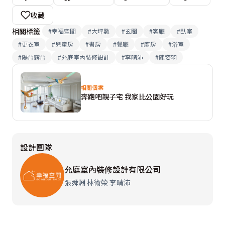
收藏
相關標籤
#
幸福空間
#
大坪數
#
玄關
#
客廳
#
臥室
#
更衣室
#
兒童房
#
書房
#
餐廳
#
廚房
#
浴室
#
陽台露台
#
允庭室內裝修設計
#
李晴沛
#
陳姿羽
相關個案
奔跑吧親子宅 我家比公園好玩
設計團隊
允庭室內裝修設計有限公司
張舜淵 林術榮 李晴沛