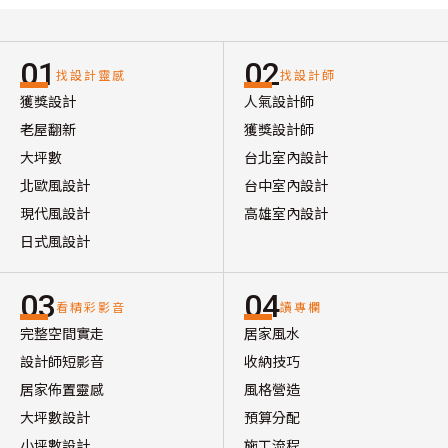
01
02
找設計靈感
找設計師
獲獎設計
人氣設計師
老屋翻新
獲獎設計師
大坪數
台北室內設計
北歐風設計
台中室內設計
現代風設計
高雄室內設計
日式風設計
03
04
看精彩影音
讀專欄
完整空間實走
居家風水
設計師短影音
收納技巧
居家佈置靈感
風格營造
大坪數設計
預算分配
小坪數設計
施工流程