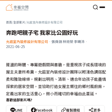
老屋預算分配與高 CP 值煥新術
首頁
/
全部影片
/
允庭室內裝修設計有限公司
奔跑吧親子宅 我家比公園好玩
允庭室內裝修設計有限公司
·
張舜淵 林術榮 李晴沛
·
2021-06-25
擺盪的鞦韆、專屬遊戲間與書牆，是重視孩子成長環境的
屋主夫妻所希冀，允庭室內裝修設計團隊以輕淺色調搭配
柔和雅致線條，規劃出明亮、清新、適合年幼孩子能盡情
探索的居家空間，並協助打造女屋主嚮往的鄉村風廚房，
定義出家的生活重心，微小而確切的幸福由此蔓延。
喜歡這部影片嗎?
LINE
Facebook
複製連結
更多