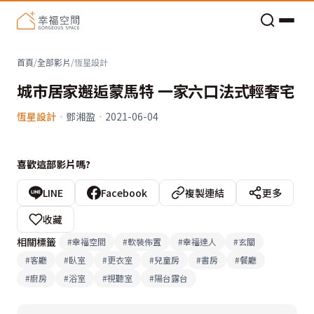
老屋預算分配與高 CP 值煥新術
首頁
/
全部影片
/
恆星設計
城市居家邂逅蒙馬特 一家六口法式輕奢宅
恆星設計
·
鄧湘盈
·
2021-06-04
喜歡這部影片嗎?
LINE
Facebook
複製連結
更多
收藏
相關標籤
#
幸福空間
#
軟裝佈置
#
幸福達人
#
玄關
#
客廳
#
臥室
#
更衣室
#
兒童房
#
書房
#
餐廳
#
廚房
#
浴室
#
視聽室
#
陽台露台