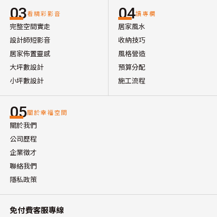
03
04
看精彩影音
讀專欄
完整空間實走
居家風水
設計師短影音
收納技巧
居家佈置靈感
風格營造
大坪數設計
預算分配
小坪數設計
施工流程
05
關於幸福空間
關於我們
公司歷程
企業徵才
聯絡我們
隱私政策
免付費客服專線