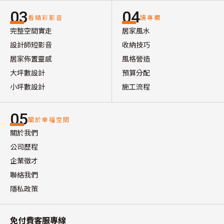
03
04
看精彩影音
讀專欄
完整空間實走
居家風水
設計師短影音
收納技巧
居家佈置靈感
風格營造
大坪數設計
預算分配
小坪數設計
施工流程
05
關於幸福空間
關於我們
公司歷程
企業徵才
聯絡我們
隱私政策
免付費客服專線