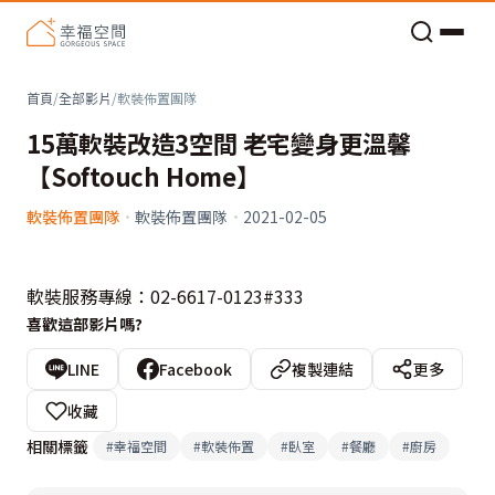
老屋預算分配與高 CP 值煥新術
首頁
/
全部影片
/
軟裝佈置團隊
15萬軟裝改造3空間 老宅變身更溫馨
【Softouch Home】
軟裝佈置團隊
·
軟裝佈置團隊
·
2021-02-05
軟裝服務專線：02-6617-0123#333
喜歡這部影片嗎?
LINE
Facebook
複製連結
更多
收藏
相關標籤
#
幸福空間
#
軟裝佈置
#
臥室
#
餐廳
#
廚房