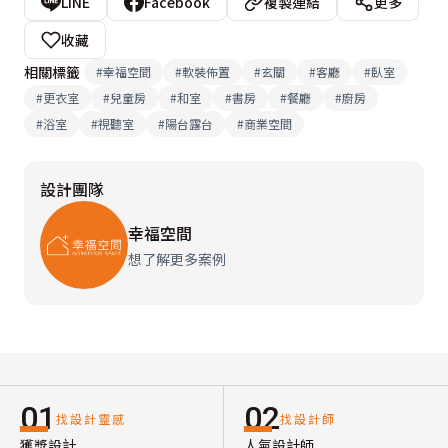
LINE
Facebook
複製連結
更多
收藏
相關標籤
#
幸福空間
#
軟裝佈置
#
玄關
#
客廳
#
臥室
#
更衣室
#
兒童房
#
和室
#
書房
#
餐廳
#
廚房
#
浴室
#
視聽室
#
陽台露台
#
商業空間
設計團隊
幸福空間
想了解更多案例
01
02
找設計靈感
找設計師
獲獎設計
人氣設計師