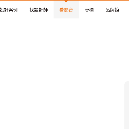
老屋預算分配與高 CP 值煥新術
設計案例
找設計師
看影音
專欄
品牌館