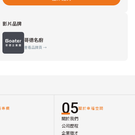
影片品牌
哥德名廚
查看品牌頁 →
05
讀專欄
關於幸福空間
關於我們
公司歷程
企業徵才