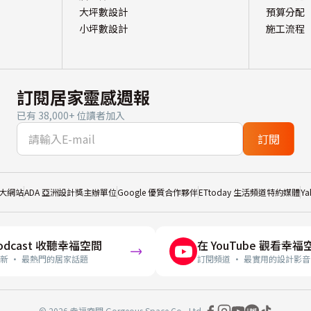
大坪數設計
預算分配
小坪數設計
施工流程
訂閱居家靈感週報
已有 38,000+ 位讀者加入
訂閱
大網站
ADA 亞洲設計獎主辦單位
Google 優質合作夥伴
ETtoday 生活頻道特約媒體
Y
odcast 收聽幸福空間
在 YouTube 觀看幸福
新 · 最熱門的居家話題
訂閱頻道 · 最實用的設計影音
© 2026 幸福空間 Gorgeous Space Co., Ltd.