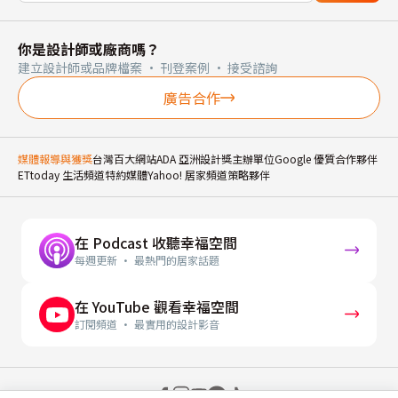
你是設計師或廠商嗎？
建立設計師或品牌檔案 · 刊登案例 · 接受諮詢
廣告合作
媒體報導與獲獎
台灣百大網站
ADA 亞洲設計獎主辦單位
Google 優質合作夥伴
ETtoday 生活頻道特約媒體
Yahoo! 居家頻道策略夥伴
在 Podcast 收聽幸福空間
每週更新 · 最熱門的居家話題
在 YouTube 觀看幸福空間
訂閱頻道 · 最實用的設計影音