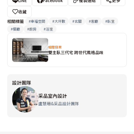
LINE
Facebook
複製連結
更多
收藏
相關標籤
#
幸福空間
#
大坪數
#
玄關
#
客廳
#
臥室
#
餐廳
#
廚房
#
浴室
相關個案
雙主臥三代宅 跨世代風格品味
設計團隊
采品室內設計
盧慧珊&采品設計團隊