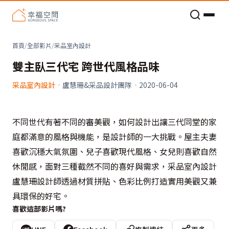
老屋預算分配與高 CP 值煥新術
首頁
/
全部影片
/
采品室內設計
雙主臥三代宅 跨世代風格品味
采品室內設計
·
盧慧珊&采品設計團隊
·
2020-06-04
不同世代有著不同的審美觀，如何設計出讓三代同堂的家
庭都滿意的風格與機能，是設計師的一大挑戰。屋主夫妻
喜歡沉穩大氣氛圍、兒子喜歡現代風格、女兒則喜歡自然
休閒感，面對三種截然不同的喜好與需求，采品室內設計
盧慧珊設計師透過材質拼貼、色彩比例打造實用美觀又兼
具環保的好宅。
喜歡這部影片嗎?