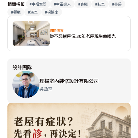
相關標籤
#
幸福空間
#
幸福達人
#
客廳
#
臥室
#
書房
#
餐廳
#
浴室
#
視聽室
相關個案
慘不忍睹屋況 30年老屋現生命曙光
設計團隊
理揚室內裝修設計有限公司
吳函霖