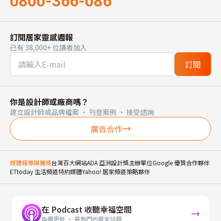
0800-366-086
訂閱居家靈感週報
已有 38,000+ 位讀者加入
訂閱
你是設計師或廠商嗎？
建立設計師或品牌檔案 · 刊登案例 · 接受諮詢
廣告合作
媒體報導與獲獎
台灣百大網站
ADA 亞洲設計獎主辦單位
Google 優質合作夥伴
ETtoday 生活頻道特約媒體
Yahoo! 居家頻道策略夥伴
在 Podcast 收聽幸福空間
每週更新 · 最熱門的居家話題