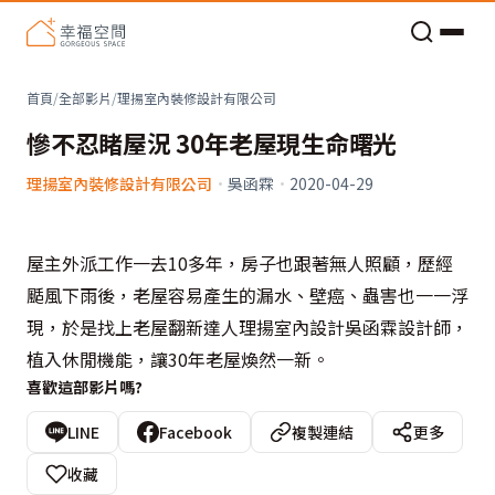
老屋預算分配與高 CP 值煥新術
首頁
/
全部影片
/
理揚室內裝修設計有限公司
慘不忍睹屋況 30年老屋現生命曙光
理揚室內裝修設計有限公司
·
吳函霖
·
2020-04-29
屋主外派工作一去10多年，房子也跟著無人照顧，歷經
颳風下雨後，老屋容易產生的漏水、壁癌、蟲害也一一浮
現，於是找上老屋翻新達人理揚室內設計吳函霖設計師，
植入休閒機能，讓30年老屋煥然一新。
喜歡這部影片嗎?
LINE
Facebook
複製連結
更多
收藏