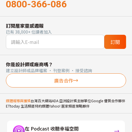
0800-366-086
訂閱居家靈感週報
已有 38,000+ 位讀者加入
訂閱
你是設計師或廠商嗎？
建立設計師或品牌檔案 · 刊登案例 · 接受諮詢
廣告合作
媒體報導與獲獎
台灣百大網站
ADA 亞洲設計獎主辦單位
Google 優質合作夥伴
ETtoday 生活頻道特約媒體
Yahoo! 居家頻道策略夥伴
在 Podcast 收聽幸福空間