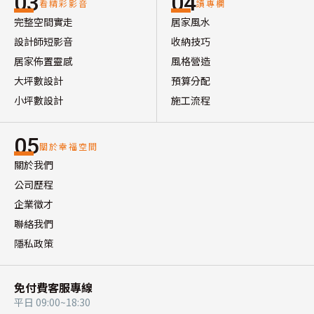
03
04
看精彩影音
讀專欄
完整空間實走
居家風水
設計師短影音
收納技巧
居家佈置靈感
風格營造
大坪數設計
預算分配
小坪數設計
施工流程
05
關於幸福空間
關於我們
公司歷程
企業徵才
聯絡我們
隱私政策
免付費客服專線
平日 09:00~18:30