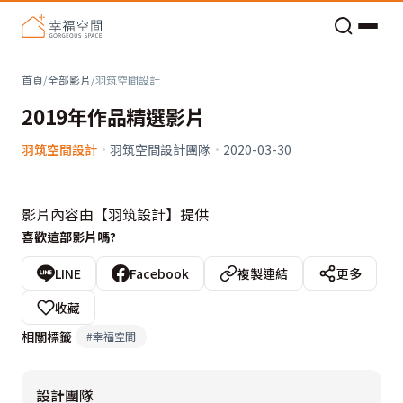
老屋預算分配與高 CP 值煥新術
看不見的居家風險和翻新關鍵
老屋預算分配與高 CP 值煥新術
首頁
/
全部影片
/
羽筑空間設計
2019年作品精選影片
羽筑空間設計
·
羽筑空間設計團隊
·
2020-03-30
影片內容由【羽筑設計】提供
喜歡這部影片嗎?
LINE
Facebook
複製連結
更多
收藏
相關標籤
#
幸福空間
設計團隊