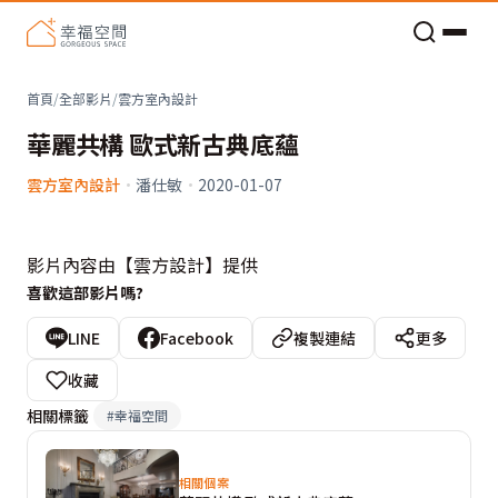
老屋預算分配與高 CP 值煥新術
首頁
/
全部影片
/
雲方室內設計
華麗共構 歐式新古典底蘊
雲方室內設計
·
潘仕敏
·
2020-01-07
影片內容由【雲方設計】提供
喜歡這部影片嗎?
LINE
Facebook
複製連結
更多
收藏
相關標籤
#
幸福空間
相關個案