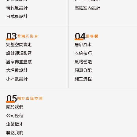
現代風設計
高雄室內設計
日式風設計
03
04
看精彩影音
讀專欄
完整空間實走
居家風水
設計師短影音
收納技巧
居家佈置靈感
風格營造
大坪數設計
預算分配
小坪數設計
施工流程
05
關於幸福空間
關於我們
公司歷程
企業徵才
聯絡我們