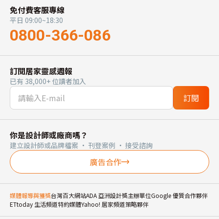
免付費客服專線
平日 09:00~18:30
0800-366-086
訂閱居家靈感週報
已有 38,000+ 位讀者加入
訂閱
你是設計師或廠商嗎？
建立設計師或品牌檔案 · 刊登案例 · 接受諮詢
廣告合作
媒體報導與獲獎
台灣百大網站
ADA 亞洲設計獎主辦單位
Google 優質合作夥伴
ETtoday 生活頻道特約媒體
Yahoo! 居家頻道策略夥伴