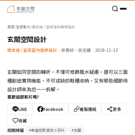
老屋預算分配與高 CP 值煥新術
首頁
/
全部影片
/
德本迪 / 宜荷室內裝修設計
玄關空間設計
德本迪 / 宜荷室內裝修設計
·
宋雯鈴、宋志鍾
·
2018-11-13
玄關如同空間的轉折，不僅可修飾風水疑慮，還可以三面
櫃創造實用機能，不可或缺的鞋櫃收納，又有哪些細節待
設計師來為您一一拆解。
喜歡這部影片嗎?
LINE
Facebook
複製連結
更多
收藏
相關標籤
#
幸福空間 居家小百科
#
玄關