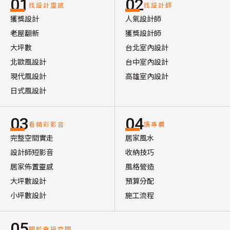
01
02
找設計靈感
找設計師
獲獎設計
人氣設計師
老屋翻新
獲獎設計師
大坪數
台北室內設計
北歐風設計
台中室內設計
現代風設計
高雄室內設計
日式風設計
03
04
看精彩影音
讀專欄
完整空間實走
居家風水
設計師短影音
收納技巧
居家佈置靈感
風格營造
大坪數設計
預算分配
小坪數設計
施工流程
05
關於幸福空間