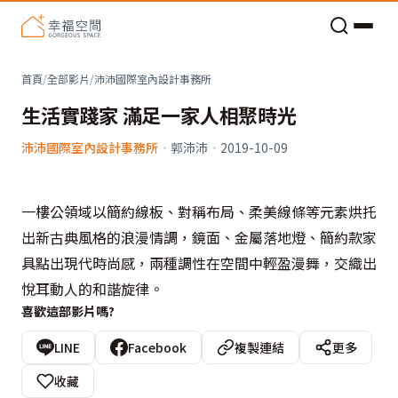
老屋預算分配與高 CP 值煥新術
首頁
/
全部影片
/
沛沛國際室內設計事務所
生活實踐家 滿足一家人相聚時光
沛沛國際室內設計事務所
·
郭沛沛
·
2019-10-09
一樓公領域以簡約線板、對稱布局、柔美線條等元素烘托
出新古典風格的浪漫情調，鏡面、金屬落地燈、簡約款家
具點出現代時尚感，兩種調性在空間中輕盈漫舞，交織出
悅耳動人的和諧旋律。
喜歡這部影片嗎?
LINE
Facebook
複製連結
更多
收藏