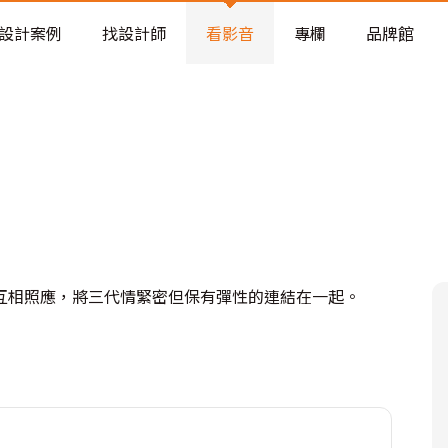
老屋預算分配與高 CP 值煥新術
設計案例
找設計師
看影音
專欄
品牌館
互相照應，將三代情緊密但保有彈性的連結在一起。