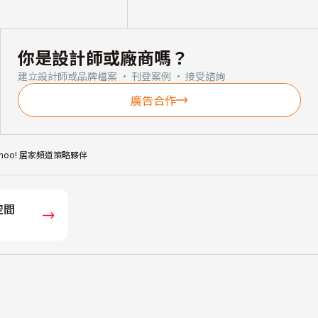
你是設計師或廠商嗎？
建立設計師或品牌檔案 · 刊登案例 · 接受諮詢
廣告合作
ahoo! 居家頻道策略夥伴
空間