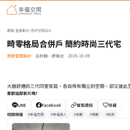
首頁
/
全部影片
/
思謬空間設計
畸零格局合併戶 簡約時尚三代宅
思謬空間設計
·
呂秋翰、廖瑜汝
·
2019-10-09
大器舒適的三代同堂家庭，各自保有獨立的空間，卻又彼此
喜歡這部影片嗎?
LINE
Facebook
複製連結
收藏
相關標籤
#
幸福空間
#
幸福達人
#
客廳
#
餐廳
#
廚房