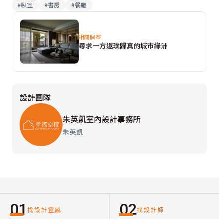
#
臥室
#
書房
#
餐廳
相關個案
尋求一方返璞歸真的城市綠洲
設計團隊
朱英凱室內設計事務所
朱英凱
01
02
找設計靈感
找設計師