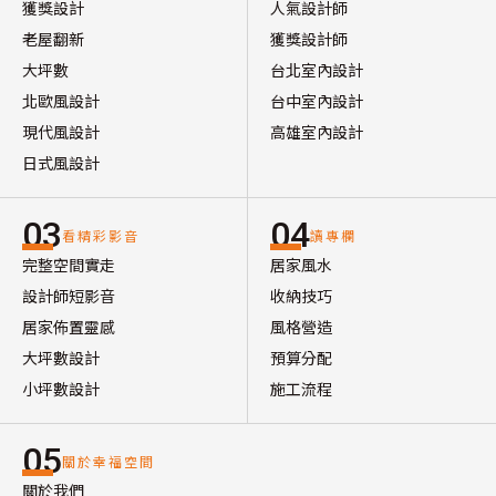
獲獎設計
人氣設計師
老屋翻新
獲獎設計師
大坪數
台北室內設計
北歐風設計
台中室內設計
現代風設計
高雄室內設計
日式風設計
03
04
看精彩影音
讀專欄
完整空間實走
居家風水
設計師短影音
收納技巧
居家佈置靈感
風格營造
大坪數設計
預算分配
小坪數設計
施工流程
05
關於幸福空間
關於我們