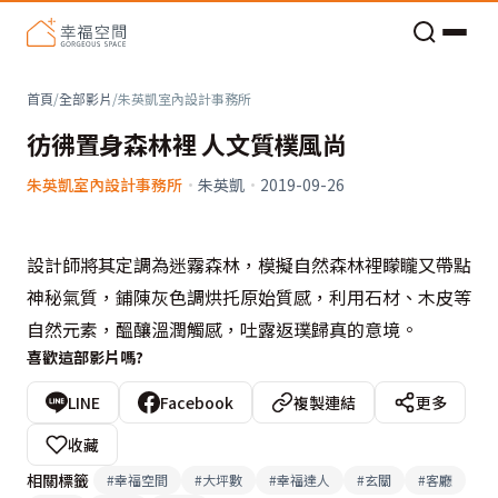
老屋預算分配與高 CP 值煥新術
首頁
/
全部影片
/
朱英凱室內設計事務所
彷彿置身森林裡 人文質樸風尚
朱英凱室內設計事務所
·
朱英凱
·
2019-09-26
設計師將其定調為迷霧森林，模擬自然森林裡矇矓又帶點
神秘氣質，鋪陳灰色調烘托原始質感，利用石材、木皮等
自然元素，醞釀溫潤觸感，吐露返璞歸真的意境。
喜歡這部影片嗎?
LINE
Facebook
複製連結
更多
收藏
相關標籤
#
幸福空間
#
大坪數
#
幸福達人
#
玄關
#
客廳