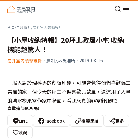
老屋預算分配與高 CP 值煥新術
首頁
/
全部影片
/
易介室內裝修設計
【小屋收納特輯】20坪北歐風小宅 收納
機能超驚人！
易介室內裝修設計
·
蕭如芳&黃湘琦
·
2019-08-16
一般人對於理科男的刻板印象，可能會覺得他們喜歡偏工
業風的家。但今天的屋主不但喜歡北歐風，還運用了大量
的清水模來當作家中牆面，看起來真的非常舒服呢!
喜歡這部影片嗎?
LINE
Facebook
複製連結
更多
收藏