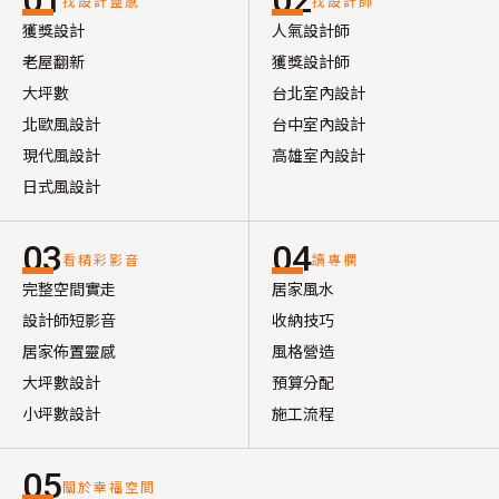
01
02
找設計靈感
找設計師
獲獎設計
人氣設計師
老屋翻新
獲獎設計師
大坪數
台北室內設計
北歐風設計
台中室內設計
現代風設計
高雄室內設計
日式風設計
03
04
看精彩影音
讀專欄
完整空間實走
居家風水
設計師短影音
收納技巧
居家佈置靈感
風格營造
大坪數設計
預算分配
小坪數設計
施工流程
05
關於幸福空間