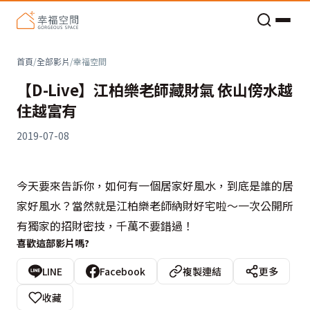
老屋預算分配與高 CP 值煥新術
首頁
/
全部影片
/
幸福空間
【D-Live】江柏樂老師藏財氣 依山傍水越
住越富有
2019-07-08
今天要來告訴你，如何有一個居家好風水，到底是誰的居
家好風水？當然就是江柏樂老師納財好宅啦～一次公開所
有獨家的招財密技，千萬不要錯過！
喜歡這部影片嗎?
LINE
Facebook
複製連結
更多
收藏