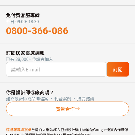
免付費客服專線
平日 09:00~18:30
0800-366-086
訂閱居家靈感週報
已有 38,000+ 位讀者加入
訂閱
你是設計師或廠商嗎？
建立設計師或品牌檔案 · 刊登案例 · 接受諮詢
廣告合作
媒體報導與獲獎
台灣百大網站
ADA 亞洲設計獎主辦單位
Google 優質合作夥伴
ETtoday 生活頻道特約媒體
Yahoo! 居家頻道策略夥伴