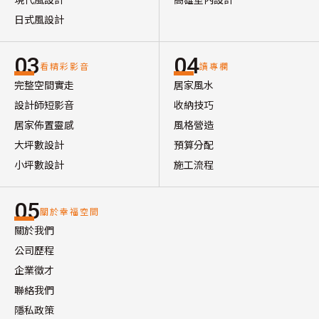
日式風設計
03
04
看精彩影音
讀專欄
完整空間實走
居家風水
設計師短影音
收納技巧
居家佈置靈感
風格營造
大坪數設計
預算分配
小坪數設計
施工流程
05
關於幸福空間
關於我們
公司歷程
企業徵才
聯絡我們
隱私政策