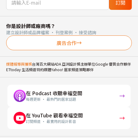
訂閱
你是設計師或廠商嗎？
建立設計師或品牌檔案 · 刊登案例 · 接受諮詢
廣告合作
媒體報導與獲獎
台灣百大網站
ADA 亞洲設計獎主辦單位
Google 優質合作夥伴
ETtoday 生活頻道特約媒體
Yahoo! 居家頻道策略夥伴
在 Podcast 收聽幸福空間
每週更新 · 最熱門的居家話題
在 YouTube 觀看幸福空間
訂閱頻道 · 最實用的設計影音