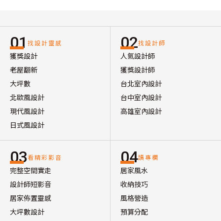
01
02
找設計靈感
找設計師
獲獎設計
人氣設計師
老屋翻新
獲獎設計師
大坪數
台北室內設計
北歐風設計
台中室內設計
現代風設計
高雄室內設計
日式風設計
03
04
看精彩影音
讀專欄
完整空間實走
居家風水
設計師短影音
收納技巧
居家佈置靈感
風格營造
大坪數設計
預算分配