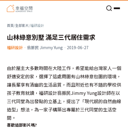
老屋預算分配與高 CP 值煥新術
首頁
/
全部影片
/
福研設計
山林綠意別墅 滿足三代居住需求
福研設計
·
翁振民 Jimmy Yung
·
2019-06-27
由於屋主大多數時間在大陸工作，希望能給台灣家人一個
舒適安定的家，選擇了這處周圍有山林綠意包圍的環境，
讓長輩享有清幽的生活品質，而且附近也有不錯的學校供
孩子教育就讀，福研設計翁振民Jimmy Yung設計師在以
三代同堂為出發點的立基上，提出了「現代感的自然曲線
造型」想法，為一家子構築出專屬於三代同堂的生活空
間。
喜歡這部影片嗎?