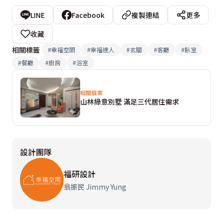
LINE
Facebook
複製連結
更多
收藏
相關標籤
#
幸福空間
#
幸福達人
#
玄關
#
客廳
#
臥室
#
餐廳
#
廚房
#
浴室
相關個案
山林綠意別墅 滿足三代居住需求
設計團隊
福研設計
翁振民 Jimmy Yung