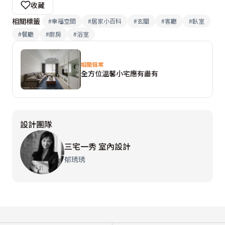
收藏
相關標籤
#
幸福空間
#
居家小百科
#
玄關
#
客廳
#
臥室
#
餐廳
#
廚房
#
浴室
相關個案
全方位溫馨小宅應有盡有
設計團隊
三宅一秀 室內設計
郁琇琇