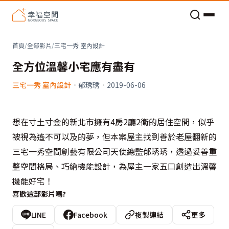
老屋預算分配與高 CP 值煥新術
首頁
/
全部影片
/
三宅一秀 室內設計
全方位溫馨小宅應有盡有
三宅一秀 室內設計
·
郁琇琇
·
2019-06-06
想在寸土寸金的新北市擁有4房2廳2衛的居住空間，似乎
被視為遙不可以及的夢，但本案屋主找到善於老屋翻新的
三宅一秀空間創藝有限公司天使總監郁琇琇，透過妥善重
整空間格局、巧納機能設計，為屋主一家五口創造出溫馨
機能好宅！
喜歡這部影片嗎?
LINE
Facebook
複製連結
更多