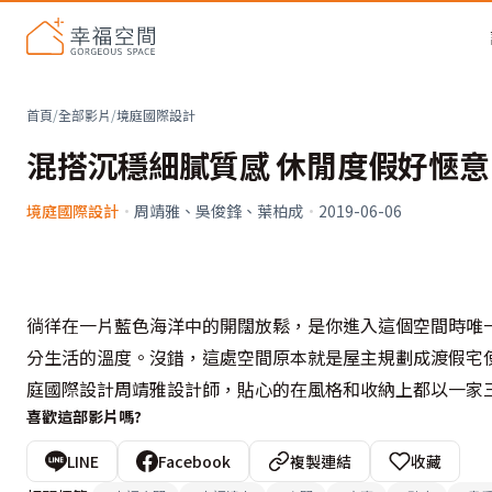
首頁
/
全部影片
/
境庭國際設計
混搭沉穩細膩質感 休閒度假好愜意
境庭國際設計
·
周靖雅、吳俊鋒、葉柏成
·
2019-06-06
徜徉在一片藍色海洋中的開闊放鬆，是你進入這個空間時唯
分生活的溫度。沒錯，這處空間原本就是屋主規劃成渡假宅
庭國際設計周靖雅設計師，貼心的在風格和收納上都以一家
喜歡這部影片嗎?
LINE
Facebook
複製連結
收藏