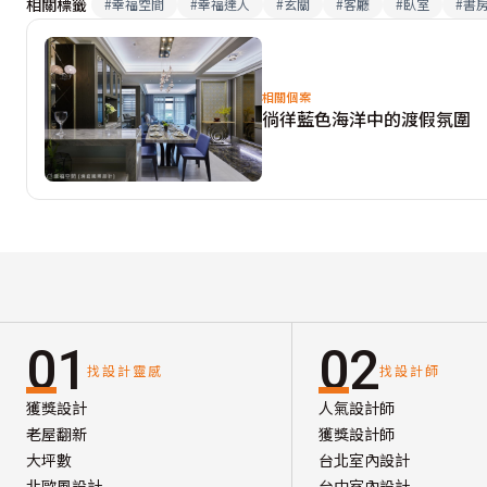
相關標籤
#
幸福空間
#
幸福達人
#
玄關
#
客廳
#
臥室
#
書
相關個案
徜徉藍色海洋中的渡假氛圍
01
02
找設計靈感
找設計師
獲獎設計
人氣設計師
老屋翻新
獲獎設計師
大坪數
台北室內設計
北歐風設計
台中室內設計