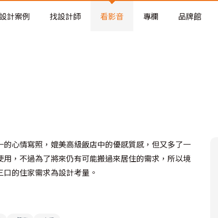
老屋預算分配與高 CP 值煥新術
設計案例
找設計師
看影音
專欄
品牌館
一的心情寫照，媲美高級飯店中的優感質感，但又多了一
使用，不過為了將來仍有可能搬過來居住的需求，所以境
三口的住家需求為設計考量。