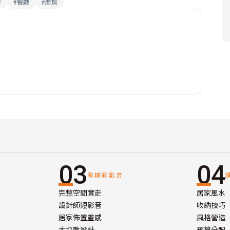
房
#
餐廳
#
廚房
03
04
看精彩影音
完整空間實走
居家風水
設計師短影音
收納技巧
居家佈置靈感
風格營造
大坪數設計
預算分配