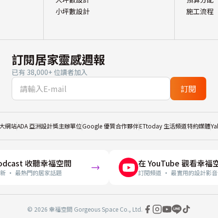
小坪數設計
施工流程
訂閱居家靈感週報
已有 38,000+ 位讀者加入
訂閱
大網站
ADA 亞洲設計獎主辦單位
Google 優質合作夥伴
ETtoday 生活頻道特約媒體
Y
odcast 收聽幸福空間
在 YouTube 觀看幸福
新 · 最熱門的居家話題
訂閱頻道 · 最實用的設計影音
© 2026 幸福空間 Gorgeous Space Co., Ltd.