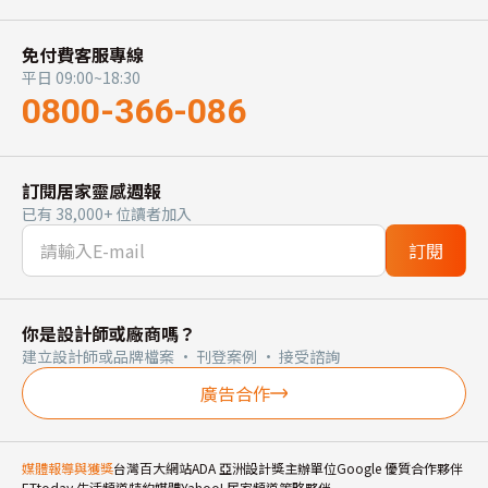
免付費客服專線
平日 09:00~18:30
0800-366-086
訂閱居家靈感週報
已有 38,000+ 位讀者加入
訂閱
你是設計師或廠商嗎？
建立設計師或品牌檔案 · 刊登案例 · 接受諮詢
廣告合作
媒體報導與獲獎
台灣百大網站
ADA 亞洲設計獎主辦單位
Google 優質合作夥伴
ETtoday 生活頻道特約媒體
Yahoo! 居家頻道策略夥伴