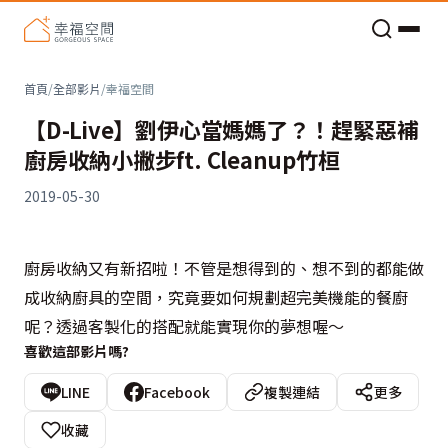
老屋預算分配與高 CP 值煥新術
首頁
/
全部影片
/
幸福空間
【D-Live】劉伊心當媽媽了？！趕緊惡補
廚房收納小撇步ft. Cleanup竹桓
2019-05-30
廚房收納又有新招啦！不管是想得到的、想不到的都能做
成收納廚具的空間，究竟要如何規劃超完美機能的餐廚
呢？透過客製化的搭配就能實現你的夢想喔～
喜歡這部影片嗎?
LINE
Facebook
複製連結
更多
收藏