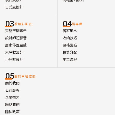
日式風設計
03
04
看精彩影音
讀專欄
完整空間實走
居家風水
設計師短影音
收納技巧
居家佈置靈感
風格營造
大坪數設計
預算分配
小坪數設計
施工流程
05
關於幸福空間
關於我們
公司歷程
企業徵才
聯絡我們
隱私政策