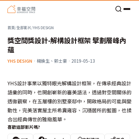
老屋預算分配與高 CP 值煥新術
首頁
/
全部影片
/
YHS DESIGN
獎空間獎設計-解構設計框架 擘劃層峰內
蘊
YHS DESIGN
·
楊煥生、郭士豪
·
2019-05-13
YHS設計事業以獨特眼光解構設計框架，在傳承經典設計
語彙的同時，也開創嶄新的審美語法，透過對空間關係的
透徹觀察，在五層樓的別墅豪邸中，開啟格局的可能與變
動性，完美落實屋主所希冀雍容、沉穩居所的藍圖，也揉
合出經典傳世的雅緻風華。
喜歡這部影片嗎?