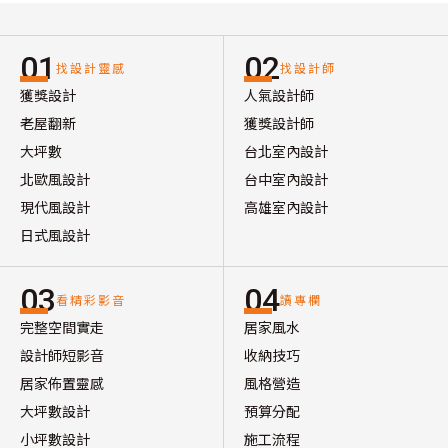
01
02
找設計靈感
找設計師
獲獎設計
人氣設計師
老屋翻新
獲獎設計師
大坪數
台北室內設計
北歐風設計
台中室內設計
現代風設計
高雄室內設計
日式風設計
03
04
看精彩影音
讀專欄
完整空間實走
居家風水
設計師短影音
收納技巧
居家佈置靈感
風格營造
大坪數設計
預算分配
小坪數設計
施工流程