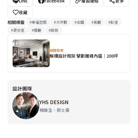
LINE
Facebook
複製連結
更多
收藏
相關標籤
#
幸福空間
#
大坪數
#
玄關
#
客廳
#
臥室
#
更衣室
#
餐廳
#
廚房
相關個案
解構設計框架 擘劃層峰內蘊｜200坪
設計團隊
YHS DESIGN
楊煥生、郭士豪