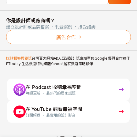
你是設計師或廠商嗎？
建立設計師或品牌檔案 · 刊登案例 · 接受諮詢
廣告合作
媒體報導與獲獎
台灣百大網站
ADA 亞洲設計獎主辦單位
Google 優質合作夥伴
ETtoday 生活頻道特約媒體
Yahoo! 居家頻道策略夥伴
在 Podcast 收聽幸福空間
每週更新 · 最熱門的居家話題
在 YouTube 觀看幸福空間
訂閱頻道 · 最實用的設計影音