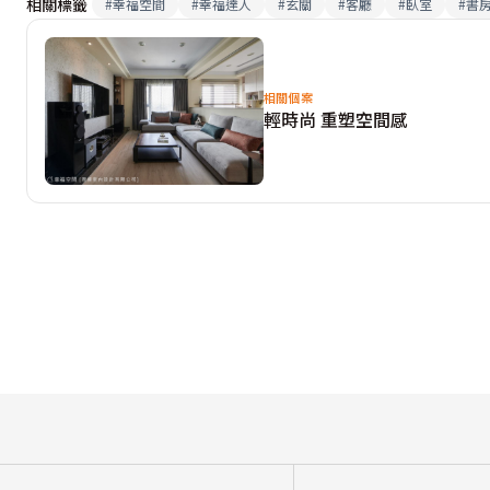
相關標籤
#
幸福空間
#
幸福達人
#
玄關
#
客廳
#
臥室
#
書
相關個案
輕時尚 重塑空間感