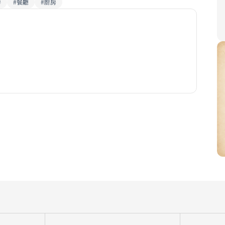
房
#
餐廳
#
廚房