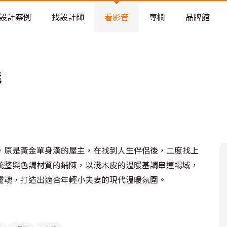
老屋預算分配與高 CP 值煥新術
設計案例
找設計師
看影音
專欄
品牌館
能
，原是黃金單身漢的屋主，在找到人生伴侶後，二度找上
統整與色調材質的鋪陳，以淺木皮的溫暖基調串連場域，
靈魂，打造出適合年輕小夫妻的現代溫暖氛圍。