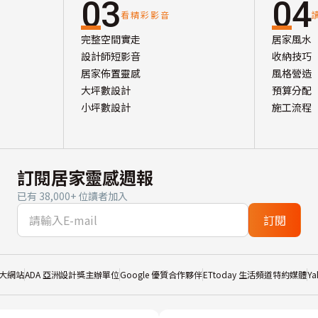
03
04
看精彩影音
完整空間實走
居家風水
設計師短影音
收納技巧
居家佈置靈感
風格營造
大坪數設計
預算分配
小坪數設計
施工流程
訂閱居家靈感週報
已有 38,000+ 位讀者加入
訂閱
大網站
ADA 亞洲設計獎主辦單位
Google 優質合作夥伴
ETtoday 生活頻道特約媒體
Y