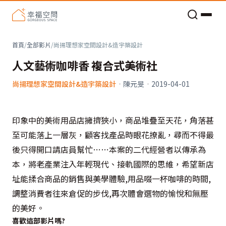
老屋預算分配與高 CP 值煥新術
首頁
/
全部影片
/
尚揚理想家空間設計&造宇築設計
人文藝術咖啡香 複合式美術社
尚揚理想家空間設計&造宇築設計
·
陳元旻
·
2019-04-01
印象中的美術用品店擁擠狹小，商品堆疊至天花，角落甚
至可能落上一層灰，顧客找產品時眼花撩亂，尋而不得最
後只得開口請店員幫忙……本案的二代經營者以傳承為
本，將老產業注入年輕現代、接軌國際的思維，希望新店
址能揉合商品的銷售與美學體驗,用品啜一杯咖啡的時間,
調整消費者往來倉促的步伐,再次體會選物的愉悅和無壓
的美好。
喜歡這部影片嗎?