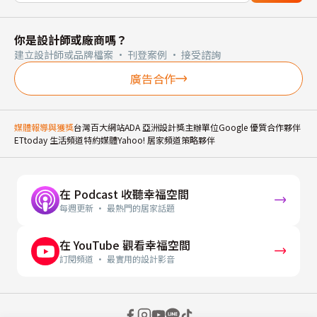
你是設計師或廠商嗎？
建立設計師或品牌檔案 · 刊登案例 · 接受諮詢
廣告合作
媒體報導與獲獎
台灣百大網站
ADA 亞洲設計獎主辦單位
Google 優質合作夥伴
ETtoday 生活頻道特約媒體
Yahoo! 居家頻道策略夥伴
在 Podcast 收聽幸福空間
每週更新 · 最熱門的居家話題
在 YouTube 觀看幸福空間
訂閱頻道 · 最實用的設計影音