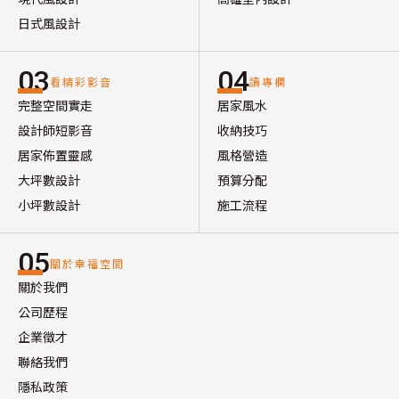
日式風設計
03
04
看精彩影音
讀專欄
完整空間實走
居家風水
設計師短影音
收納技巧
居家佈置靈感
風格營造
大坪數設計
預算分配
小坪數設計
施工流程
05
關於幸福空間
關於我們
公司歷程
企業徵才
聯絡我們
隱私政策