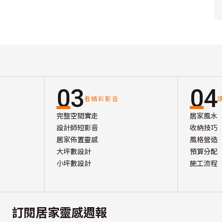
03
04
看精彩影音
完整空間實走
居家風水
設計師短影音
收納技巧
居家佈置靈感
風格營造
大坪數設計
預算分配
小坪數設計
施工流程
訂閱居家靈感週報