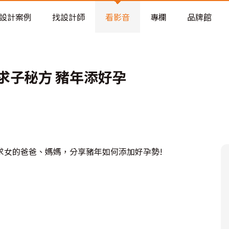
老屋預算分配與高 CP 值煥新術
設計案例
找設計師
看影音
專欄
品牌館
求子秘方 豬年添好孕
求女的爸爸、媽媽，分享豬年如何添加好孕勢!