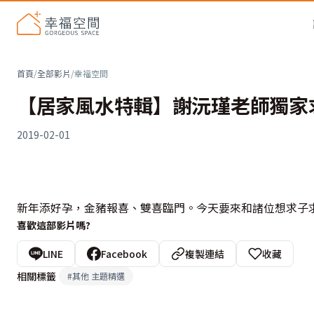
首頁
/
全部影片
/
幸福空間
【居家風水特輯】謝沅瑾老師獨家
2019-02-01
新年添好孕，金豬報喜、雙喜臨門。今天要來和諸位想求子
喜歡這部影片嗎?
LINE
Facebook
複製連結
收藏
相關標籤
#
其他 主題精選