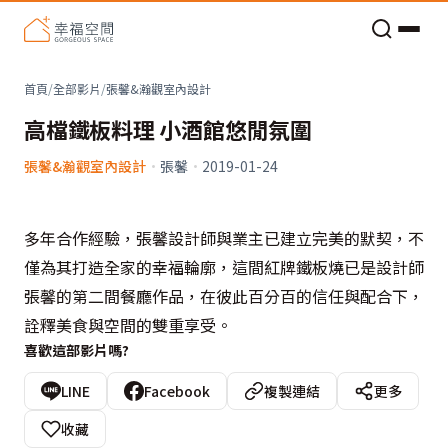
老屋預算分配與高 CP 值煥新術
首頁
/
全部影片
/
張馨&瀚觀室內設計
高檔鐵板料理 小酒館悠閒氛圍
張馨&瀚觀室內設計
·
張馨
·
2019-01-24
多年合作經驗，張馨設計師與業主已建立完美的默契，不
僅為其打造全家的幸福輪廓，這間紅牌鐵板燒已是設計師
張馨的第二間餐廳作品，在彼此百分百的信任與配合下，
詮釋美食與空間的雙重享受。
喜歡這部影片嗎?
LINE
Facebook
複製連結
更多
收藏