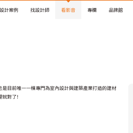
老屋預算分配與高 CP 值煥新術
設計案例
找設計師
看影音
專欄
品牌館
也是目前唯一一棟專門為室內設計與建築產業打造的建材
就對了!