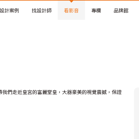
老屋預算分配與高 CP 值煥新術
設計案例
找設計師
看影音
專欄
品牌館
帶我們走近皇宮的富麗堂皇，大器豪美的視覺震撼，保證