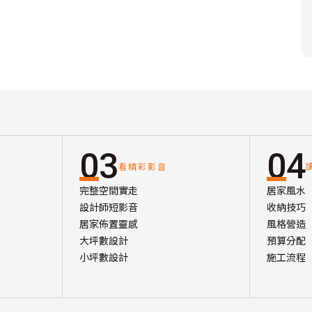
03
04
看精彩影音
完整空間實走
居家風水
設計師短影音
收納技巧
居家佈置靈感
風格營造
大坪數設計
預算分配
小坪數設計
施工流程