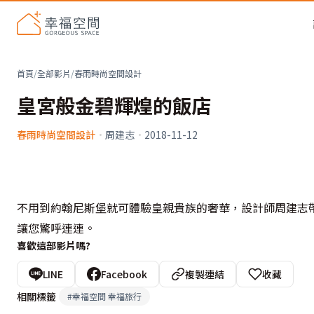
首頁
/
全部影片
/
春雨時尚空間設計
皇宮般金碧輝煌的飯店
春雨時尚空間設計
·
周建志
·
2018-11-12
不用到約翰尼斯堡就可體驗皇親貴族的奢華，設計師周建志
讓您驚呼連連。
喜歡這部影片嗎?
LINE
Facebook
複製連結
收藏
相關標籤
#
幸福空間 幸福旅行