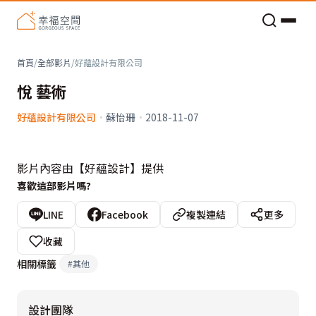
老屋預算分配與高 CP 值煥新術
首頁
/
全部影片
/
好蘊設計有限公司
悅 藝術
好蘊設計有限公司
·
蘇怡珊
·
2018-11-07
影片內容由【好蘊設計】提供
喜歡這部影片嗎?
LINE
Facebook
複製連結
更多
收藏
相關標籤
#
其他
設計團隊