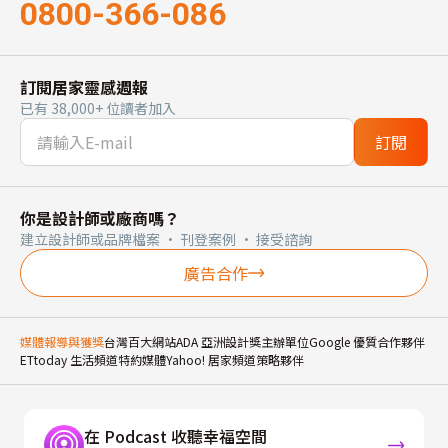
0800-366-086
訂閱居家靈感週報
已有 38,000+ 位讀者加入
訂閱
你是設計師或廠商嗎？
建立設計師或品牌檔案 · 刊登案例 · 接受諮詢
廣告合作
媒體報導與獲獎
台灣百大網站
ADA 亞洲設計獎主辦單位
Google 優質合作夥伴
ETtoday 生活頻道特約媒體
Yahoo! 居家頻道策略夥伴
在 Podcast 收聽幸福空間