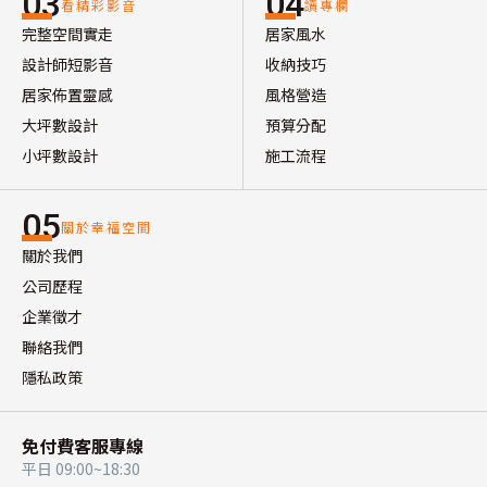
03
04
看精彩影音
讀專欄
完整空間實走
居家風水
設計師短影音
收納技巧
居家佈置靈感
風格營造
大坪數設計
預算分配
小坪數設計
施工流程
05
關於幸福空間
關於我們
公司歷程
企業徵才
聯絡我們
隱私政策
免付費客服專線
平日 09:00~18:30