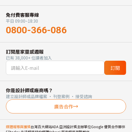
免付費客服專線
平日 09:00~18:30
0800-366-086
訂閱居家靈感週報
已有 38,000+ 位讀者加入
訂閱
你是設計師或廠商嗎？
建立設計師或品牌檔案 · 刊登案例 · 接受諮詢
廣告合作
媒體報導與獲獎
台灣百大網站
ADA 亞洲設計獎主辦單位
Google 優質合作夥伴
ETtoday 生活頻道特約媒體
Yahoo! 居家頻道策略夥伴