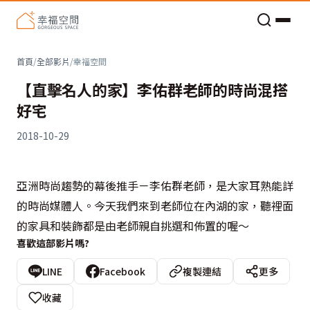
老屋預算分配與高 CP 值煥新術
首頁
/
全部影片
/
幸福空間
【直擊名人的家】李佑群老師的時尚混搭
好宅
2018-10-29
亞洲時尚趨勢的幕後推手－李佑群老師，是大家耳熟能詳
的時尚媒體人。今天我們來到老師位在內湖的家，聽裡面
的家具和裝飾都是由老師親自挑選和佈置的喔〜
喜歡這部影片嗎?
LINE
Facebook
複製連結
更多
收藏