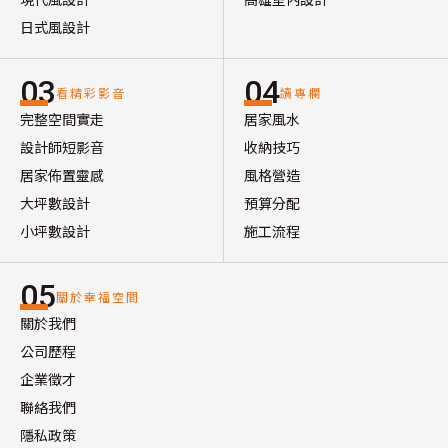
日式風設計
03
04
看精彩影音
讀專欄
完整空間實走
居家風水
設計師短影音
收納技巧
居家佈置靈感
風格營造
大坪數設計
預算分配
小坪數設計
施工流程
05
關於幸福空間
關於我們
公司歷程
企業徵才
聯絡我們
隱私政策