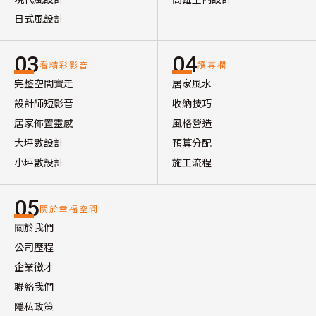
日式風設計
03
04
看精彩影音
讀專欄
完整空間實走
居家風水
設計師短影音
收納技巧
居家佈置靈感
風格營造
大坪數設計
預算分配
小坪數設計
施工流程
05
關於幸福空間
關於我們
公司歷程
企業徵才
聯絡我們
隱私政策