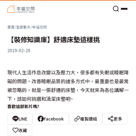
老屋預算分配與高 CP 值煥新術
首頁
/
全部影片
/
幸福空間
【裝修知識庫】舒適床墊這樣挑
2019-02-20
現代人生活作息改變以及壓力大，很多都有失眠或睡眠障
礙的問題，改善睡眠品質的諸多方式中，最重要也是最常
被忽略的，就是一張舒適的床墊，今天就來為各位講解一
下，該如何挑選和清潔床墊吧~
喜歡這部影片嗎?
LINE
Facebook
複製連結
更多
收藏