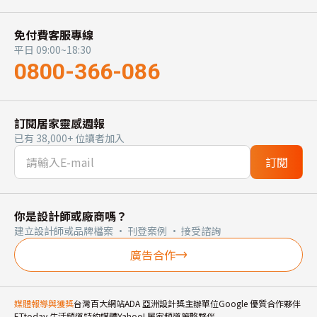
免付費客服專線
平日 09:00~18:30
0800-366-086
訂閱居家靈感週報
已有 38,000+ 位讀者加入
訂閱
你是設計師或廠商嗎？
建立設計師或品牌檔案 · 刊登案例 · 接受諮詢
廣告合作
媒體報導與獲獎
台灣百大網站
ADA 亞洲設計獎主辦單位
Google 優質合作夥伴
ETtoday 生活頻道特約媒體
Yahoo! 居家頻道策略夥伴